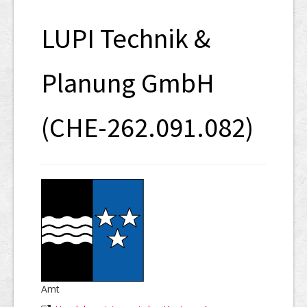
SHAB
LUPI Technik &
Neugründungen
Ausschreibungen
Planung GmbH
UID-Register
(CHE-262.091.082)
Marken-Register
Links
Amt