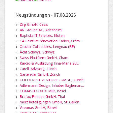
Neugründungen -
07.08.2026
»
Zirp GmbH, Cazis
»
4N Groupe AG, Arlesheim
»
Baptista IT Services, Kloten
»
CA Peinture rénovation Carlos, Crém...
»
Otuzbir Collectibles, Lengnau (BE)
»
Ächt Schwyz, Schwyz
»
Swiss Plattform GmbH, Cham
»
Kardio & Ausbildung Irina-Maria Sul...
»
Carelli Advisory, Zürich
»
Gartenklar GmbH, Zürich
»
GOLDCREST VENTURES GMBH, Zürich
»
Adlermann Design, Inhaber Eagleman,...
»
COMASH GÖKDEMIR, Basel
»
Brafox Finance GmbH, Thal
»
merz beteiligungen GmbH, St. Gallen
»
Vireonas GmbH, Birrwil