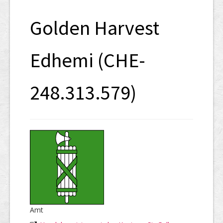
SHAB
Golden Harvest
Neugründungen
Ausschreibungen
Edhemi (CHE-
UID-Register
248.313.579)
Marken-Register
Links
Amt