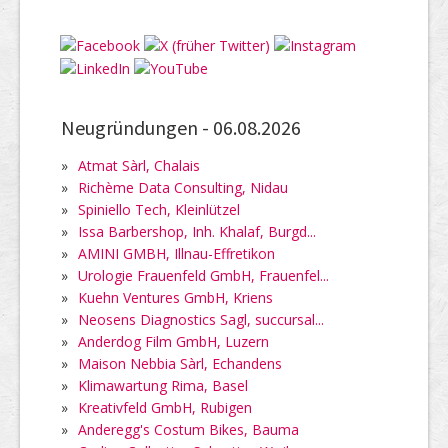
Neugründungen -
06.08.2026
»
Atmat Sàrl, Chalais
»
Richème Data Consulting, Nidau
»
Spiniello Tech, Kleinlützel
»
Issa Barbershop, Inh. Khalaf, Burgd...
»
AMINI GMBH, Illnau-Effretikon
»
Urologie Frauenfeld GmbH, Frauenfel...
»
Kuehn Ventures GmbH, Kriens
»
Neosens Diagnostics Sagl, succursal...
»
Anderdog Film GmbH, Luzern
»
Maison Nebbia Sàrl, Echandens
»
Klimawartung Rima, Basel
»
Kreativfeld GmbH, Rubigen
»
Anderegg's Costum Bikes, Bauma