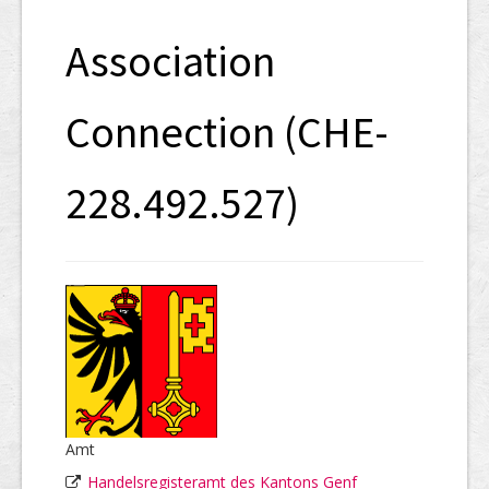
SHAB
Association
Neugründungen
Ausschreibungen
Connection (CHE-
UID-Register
228.492.527)
Marken-Register
Links
Amt
Handelsregisteramt des Kantons Genf