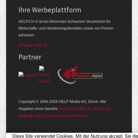
Ihre Werbe­plattform
HELP.CH ® ist ein führendes Schweizer Verzeichnis für
Wirtschafts- und Handelsregisterdaten sowie von Firmen­
adressen.
www.help.ch
Partner
Copyright © 1996-2026 HELP Media AG, Zürich. Alle
Im­pres­sum
AGB, Nut­zungs­
Angaben ohne Gewähr.
/
bedin­gungen, Daten­schutz­er­klärung
Diese Site verwendet Cookies. Mit der Nutzung akzept. Sie di