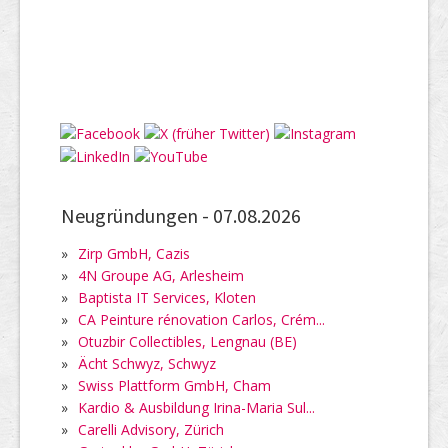
Neugründungen -
07.08.2026
»
Zirp GmbH, Cazis
»
4N Groupe AG, Arlesheim
»
Baptista IT Services, Kloten
»
CA Peinture rénovation Carlos, Crém...
»
Otuzbir Collectibles, Lengnau (BE)
»
Ächt Schwyz, Schwyz
»
Swiss Plattform GmbH, Cham
»
Kardio & Ausbildung Irina-Maria Sul...
»
Carelli Advisory, Zürich