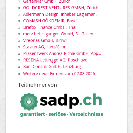
»
Gartenklar GmbH, Zürich
»
GOLDCREST VENTURES GMBH, Zürich
»
Adlermann Design, Inhaber Eagleman,...
»
COMASH GÖKDEMIR, Basel
»
Brafox Finance GmbH, Thal
»
merz beteiligungen GmbH, St. Gallen
»
Vireonas GmbH, Birrwil
»
Staziun AG, Ilanz/Glion
»
Präsenzwerk Andrea Richle GmbH, App...
»
RESENA Lettinggo AG, Poschiavo
»
Karli Consult GmbH, Lenzburg
»
Weitere neue Firmen vom 07.08.2026
Teilnehmer von