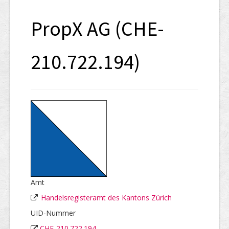
SHAB
PropX AG (CHE-
Neugründungen
Ausschreibungen
210.722.194)
UID-Register
Marken-Register
Links
Amt
Handelsregisteramt des Kantons Zürich
UID-Nummer
CHE-210.722.194