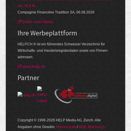
um 10,4 %
Compagnie Financière Tradition SA, 06.08.2026
Siehe mehr News
Ihre Werbe­plattform
HELP.CH ® ist ein führendes Schweizer Verzeichnis für
Wirtschafts- und Handelsregisterdaten sowie von Firmen­
adressen.
www.help.ch
Partner
Copyright © 1996-2026 HELP Media AG, Zürich. Alle
Im­pres­sum
AGB, Nut­zungs­
Angaben ohne Gewähr.
/