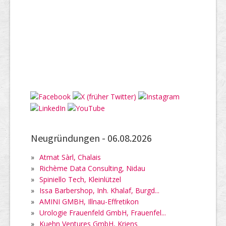
Neugründungen -
06.08.2026
»
Atmat Sàrl, Chalais
»
Richème Data Consulting, Nidau
»
Spiniello Tech, Kleinlützel
»
Issa Barbershop, Inh. Khalaf, Burgd...
»
AMINI GMBH, Illnau-Effretikon
»
Urologie Frauenfeld GmbH, Frauenfel...
»
Kuehn Ventures GmbH, Kriens