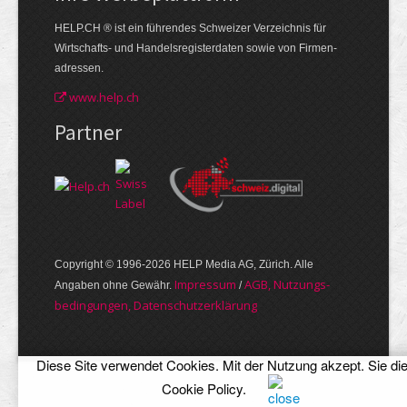
HELP.CH ® ist ein führendes Schweizer Verzeichnis für
Wirtschafts- und Handelsregisterdaten sowie von Firmen­
adressen.
www.help.ch
Partner
Copyright © 1996-2026 HELP Media AG, Zürich. Alle
Im­pres­sum
AGB, Nut­zungs­
Angaben ohne Gewähr.
/
bedin­gungen, Daten­schutz­er­klärung
Diese Site verwendet Cookies. Mit der Nutzung akzept. Sie di
Cookie Policy
.