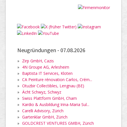
Neugründungen -
07.08.2026
»
Zirp GmbH, Cazis
»
4N Groupe AG, Arlesheim
»
Baptista IT Services, Kloten
»
CA Peinture rénovation Carlos, Crém...
»
Otuzbir Collectibles, Lengnau (BE)
»
Ächt Schwyz, Schwyz
»
Swiss Plattform GmbH, Cham
»
Kardio & Ausbildung Irina-Maria Sul...
»
Carelli Advisory, Zürich
»
Gartenklar GmbH, Zürich
»
GOLDCREST VENTURES GMBH, Zürich