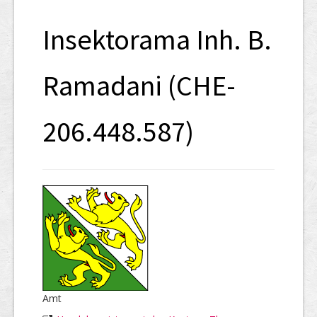
SHAB
Insektorama Inh. B.
Neugründungen
Ausschreibungen
Ramadani (CHE-
UID-Register
206.448.587)
Marken-Register
Links
Amt