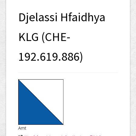
SHAB
Djelassi Hfaidhya
Neugründungen
Ausschreibungen
KLG (CHE-
UID-Register
192.619.886)
Marken-Register
Links
Amt