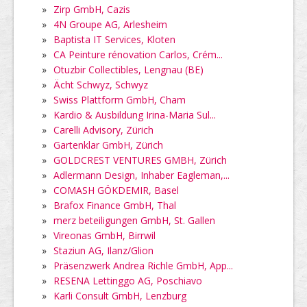
»
Zirp GmbH, Cazis
»
4N Groupe AG, Arlesheim
»
Baptista IT Services, Kloten
»
CA Peinture rénovation Carlos, Crém...
»
Otuzbir Collectibles, Lengnau (BE)
»
Ächt Schwyz, Schwyz
»
Swiss Plattform GmbH, Cham
»
Kardio & Ausbildung Irina-Maria Sul...
»
Carelli Advisory, Zürich
»
Gartenklar GmbH, Zürich
»
GOLDCREST VENTURES GMBH, Zürich
»
Adlermann Design, Inhaber Eagleman,...
»
COMASH GÖKDEMIR, Basel
»
Brafox Finance GmbH, Thal
»
merz beteiligungen GmbH, St. Gallen
»
Vireonas GmbH, Birrwil
»
Staziun AG, Ilanz/Glion
»
Präsenzwerk Andrea Richle GmbH, App...
»
RESENA Lettinggo AG, Poschiavo
»
Karli Consult GmbH, Lenzburg