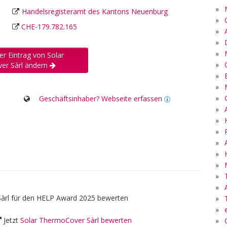
»
Handelsregisteramt des Kantons Neuenburg
»
CHE-179.782.165
»
»
»
er Eintrag von Solar
»
er Sàrl ändern
»
»
»
Geschäftsinhaber? Webseite erfassen
»
»
»
»
»
»
»
»
àrl für den HELP Award 2025 bewerten
»
»
Jetzt
Solar ThermoCover Sàrl bewerten
»