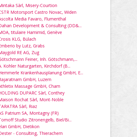
Mintaka Sàrl, Misery-Courtion
CSTR Motorsport Castro Novac, Widen
Ascolta Media Favaro, Flumenthal
Dahan Development & Consulting (DD&...
MOA, titulaire Hamimid, Genève
Crosis KLG, Bülach
Emberio by Lutz, Grabs
Maygold RE AG, Zug
Götschmann Feiner, Inh. Götschmann,...
A. Kohler Naturgarten, Kirchdorf (B...
Hemmerle Krankenhausplanung GmbH, E...
Rajaratnam GmbH, Luzern
Athletix Massage GmbH, Cham
HOLDING DUPARC Sàrl, Conthey
Maison Rochat Sàrl, Mont-Noble
TARATRA Sàrl, Riaz
AS Patrium SA, Montagny (FR)
Tomoff Studio Zitronengelb, Biel/Bi...
elari GmbH, Dietikon
Oester - Consulting, Thierachern