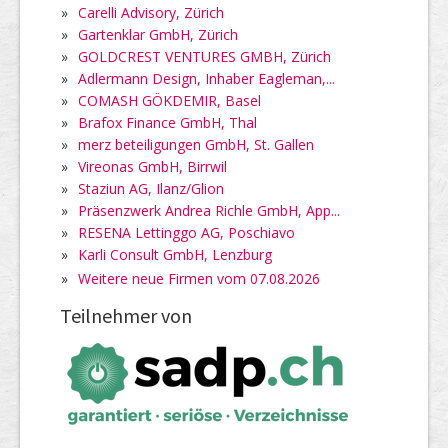
»
Carelli Advisory, Zürich
»
Gartenklar GmbH, Zürich
»
GOLDCREST VENTURES GMBH, Zürich
»
Adlermann Design, Inhaber Eagleman,...
»
COMASH GÖKDEMIR, Basel
»
Brafox Finance GmbH, Thal
»
merz beteiligungen GmbH, St. Gallen
»
Vireonas GmbH, Birrwil
»
Staziun AG, Ilanz/Glion
»
Präsenzwerk Andrea Richle GmbH, App...
»
RESENA Lettinggo AG, Poschiavo
»
Karli Consult GmbH, Lenzburg
»
Weitere neue Firmen vom 07.08.2026
Teilnehmer von