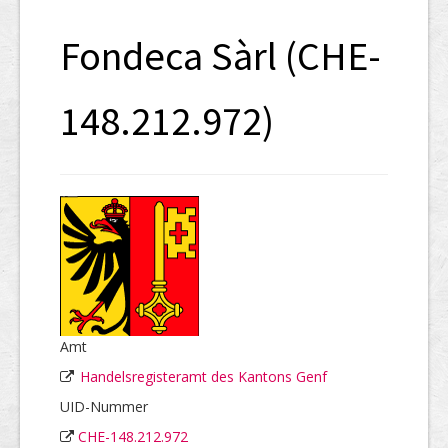
SHAB
Fondeca Sàrl (CHE-
Neugründungen
Ausschreibungen
148.212.972)
UID-Register
Marken-Register
Links
Amt
Handelsregisteramt des Kantons Genf
UID-Nummer
CHE-148.212.972