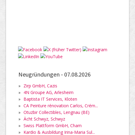
Neugründungen -
07.08.2026
»
Zirp GmbH, Cazis
»
4N Groupe AG, Arlesheim
»
Baptista IT Services, Kloten
»
CA Peinture rénovation Carlos, Crém...
»
Otuzbir Collectibles, Lengnau (BE)
»
Ächt Schwyz, Schwyz
»
Swiss Plattform GmbH, Cham
»
Kardio & Ausbildung Irina-Maria Sul...