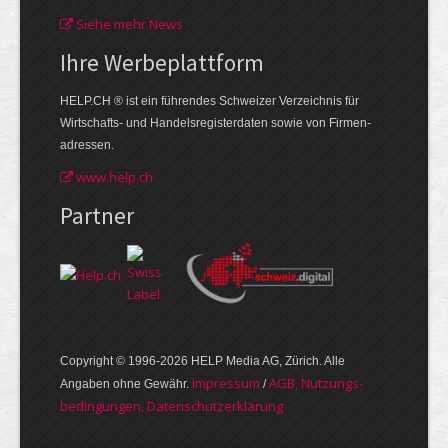
Siehe mehr News
Ihre Werbe­plattform
HELP.CH ® ist ein führendes Schweizer Verzeichnis für
Wirtschafts- und Handelsregisterdaten sowie von Firmen­
adressen.
www.help.ch
Partner
Copyright © 1996-2026 HELP Media AG, Zürich. Alle
Im­pres­sum
AGB, Nut­zungs­
Angaben ohne Gewähr.
/
bedin­gungen, Daten­schutz­er­klärung