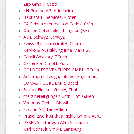
»
Zirp GmbH, Cazis
»
4N Groupe AG, Arlesheim
»
Baptista IT Services, Kloten
»
CA Peinture rénovation Carlos, Crém...
»
Otuzbir Collectibles, Lengnau (BE)
»
Ächt Schwyz, Schwyz
»
Swiss Plattform GmbH, Cham
»
Kardio & Ausbildung Irina-Maria Sul...
»
Carelli Advisory, Zürich
»
Gartenklar GmbH, Zürich
»
GOLDCREST VENTURES GMBH, Zürich
»
Adlermann Design, Inhaber Eagleman,...
»
COMASH GÖKDEMIR, Basel
»
Brafox Finance GmbH, Thal
»
merz beteiligungen GmbH, St. Gallen
»
Vireonas GmbH, Birrwil
»
Staziun AG, Ilanz/Glion
»
Präsenzwerk Andrea Richle GmbH, App...
»
RESENA Lettinggo AG, Poschiavo
»
Karli Consult GmbH, Lenzburg