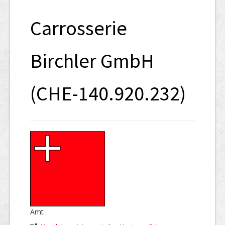
SHAB
Carrosserie
Neugründungen
Ausschreibungen
Birchler GmbH
UID-Register
(CHE-140.920.232)
Marken-Register
Links
Amt