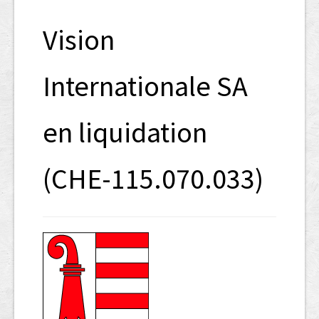
SHAB
Vision
Neugründungen
Ausschreibungen
Internationale SA
UID-Register
en liquidation
Marken-Register
Links
(CHE-115.070.033)