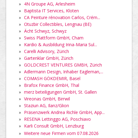
»
4N Groupe AG, Arlesheim
»
Baptista IT Services, Kloten
»
CA Peinture rénovation Carlos, Crém...
»
Otuzbir Collectibles, Lengnau (BE)
»
Ächt Schwyz, Schwyz
»
Swiss Plattform GmbH, Cham
»
Kardio & Ausbildung Irina-Maria Sul...
»
Carelli Advisory, Zürich
»
Gartenklar GmbH, Zürich
»
GOLDCREST VENTURES GMBH, Zürich
»
Adlermann Design, Inhaber Eagleman,...
»
COMASH GÖKDEMIR, Basel
»
Brafox Finance GmbH, Thal
»
merz beteiligungen GmbH, St. Gallen
»
Vireonas GmbH, Birrwil
»
Staziun AG, Ilanz/Glion
»
Präsenzwerk Andrea Richle GmbH, App...
»
RESENA Lettinggo AG, Poschiavo
»
Karli Consult GmbH, Lenzburg
»
Weitere neue Firmen vom 07.08.2026