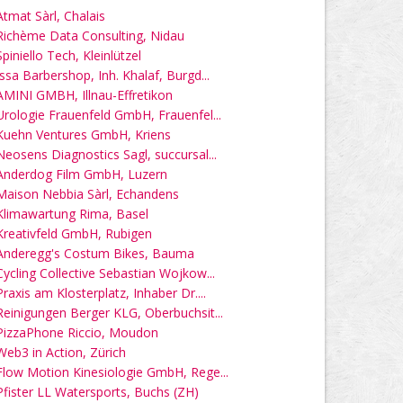
Atmat Sàrl, Chalais
Richème Data Consulting, Nidau
Spiniello Tech, Kleinlützel
Issa Barbershop, Inh. Khalaf, Burgd...
AMINI GMBH, Illnau-Effretikon
Urologie Frauenfeld GmbH, Frauenfel...
Kuehn Ventures GmbH, Kriens
Neosens Diagnostics Sagl, succursal...
Anderdog Film GmbH, Luzern
Maison Nebbia Sàrl, Echandens
Klimawartung Rima, Basel
Kreativfeld GmbH, Rubigen
Anderegg's Costum Bikes, Bauma
Cycling Collective Sebastian Wojkow...
Praxis am Klosterplatz, Inhaber Dr....
Reinigungen Berger KLG, Oberbuchsit...
PizzaPhone Riccio, Moudon
Web3 in Action, Zürich
Flow Motion Kinesiologie GmbH, Rege...
Pfister LL Watersports, Buchs (ZH)