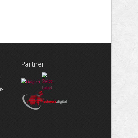
Partner
er
n­