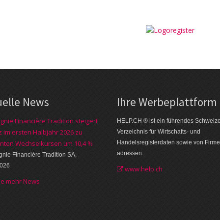
uelle News
Ihre Werbe­plattform
nie Financière Tradition steigert
HELP.CH ® ist ein führendes Schweiz
 im ersten Halbjahr 2026 zu
Verzeichnis für Wirtschafts- und
nten Wechselkursen um 10,4 %
Handelsregisterdaten sowie von Firme
adressen.
ie Financière Tradition SA,
2026
www.help.ch
he mehr News