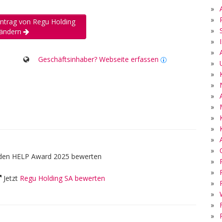
»
»
intrag von Regu Holding
»
 ändern
»
»
Geschäftsinhaber? Webseite erfassen
»
»
»
»
»
»
»
»
»
 den HELP Award 2025 bewerten
»
»
Jetzt
Regu Holding SA bewerten
»
»
»
»