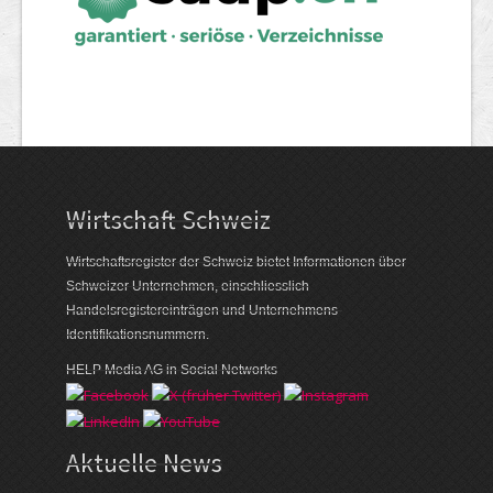
Wirtschaft Schweiz
Wirtschaftsregister der Schweiz bietet Informationen über
Schweizer Unternehmen, einschliesslich
Handelsregistereinträgen und Unternehmens-
Identifikationsnummern.
HELP Media AG in Social Networks
Aktuelle News