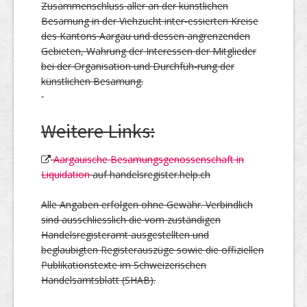
Zusammenschluss aller an der künstlichen
Besamung in der Viehzucht inter-essierten Kreise
des Kantons Aargau und dessen angrenzenden
Gebieten, Wahrung der Interessen der Mitglieder
bei der Organisation und Durchfüh-rung der
künstlichen Besamung.
Weitere Links:
Aargauische Besamungsgenossenschaft in
Liquidation
auf handelsregister.help.ch
Alle Angaben erfolgen ohne Gewähr. Verbindlich
sind ausschliesslich die vom zuständigen
Handelsregisteramt ausgestellten und
beglaubigten Registerauszüge sowie die offiziellen
Publikationstexte im Schweizerischen
Handelsamtsblatt (SHAB).