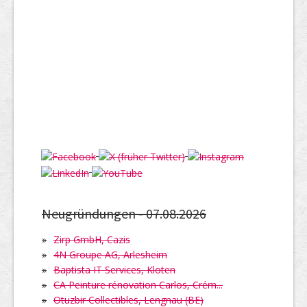
Neugründungen -
07.08.2026
»
Zirp GmbH, Cazis
»
4N Groupe AG, Arlesheim
»
Baptista IT Services, Kloten
»
CA Peinture rénovation Carlos, Crém...
»
Otuzbir Collectibles, Lengnau (BE)