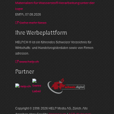
Materialien für Wasserstoff-Verarbeitung unter der
Lupe
EMPA, 07.08.2026
Siehe mehr News
Ihre Werbe­plattform
HELP.CH ® ist ein führendes Schweizer Verzeichnis für
Wirtschafts- und Handelsregisterdaten sowie von Firmen­
adressen.
www.help.ch
Partner
Copyright © 1996-2026 HELP Media AG, Zürich. Alle
Im­pres­sum
AGB, Nut­zungs­