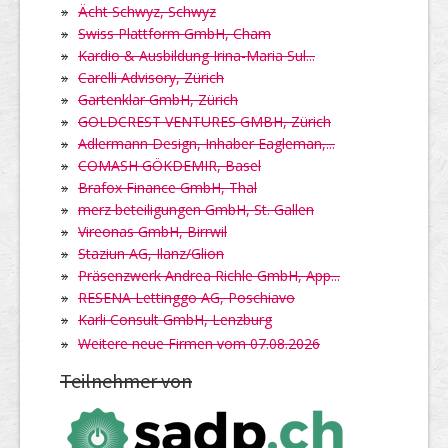
»
Ächt Schwyz, Schwyz
»
Swiss Plattform GmbH, Cham
»
Kardio & Ausbildung Irina-Maria Sul...
»
Carelli Advisory, Zürich
»
Gartenklar GmbH, Zürich
»
GOLDCREST VENTURES GMBH, Zürich
»
Adlermann Design, Inhaber Eagleman,...
»
COMASH GÖKDEMIR, Basel
»
Brafox Finance GmbH, Thal
»
merz beteiligungen GmbH, St. Gallen
»
Vireonas GmbH, Birrwil
»
Staziun AG, Ilanz/Glion
»
Präsenzwerk Andrea Richle GmbH, App...
»
RESENA Lettinggo AG, Poschiavo
»
Karli Consult GmbH, Lenzburg
»
Weitere neue Firmen vom 07.08.2026
Teilnehmer von