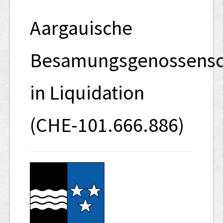
SHAB
Aargauische
Neugründungen
Ausschreibungen
Besamungsgenossensc
UID-Register
in Liquidation
Marken-Register
Links
(CHE-101.666.886)