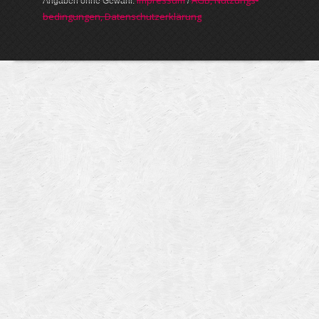
Angaben ohne Gewähr.
/
bedin­gungen, Daten­schutz­er­klärung