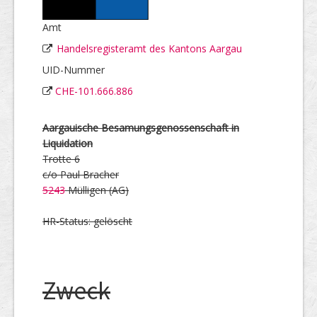
Amt
Handelsregisteramt des Kantons Aargau
UID-Nummer
CHE-101.666.886
Aargauische Besamungsgenossenschaft in
Liquidation
Trotte 6
c/o Paul Bracher
5243
Mülligen (AG)
HR-Status: gelöscht
Zweck