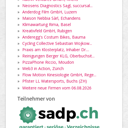
»
Neosens Diagnostics Sagl, succursal...
»
Anderdog Film GmbH, Luzern
»
Maison Nebbia Sàrl, Echandens
»
Klimawartung Rima, Basel
»
Kreativfeld GmbH, Rubigen
»
Anderegg's Costum Bikes, Bauma
»
Cycling Collective Sebastian Wojkow...
»
Praxis am Klosterplatz, Inhaber Dr....
»
Reinigungen Berger KLG, Oberbuchsit...
»
PizzaPhone Riccio, Moudon
»
Web3 in Action, Zürich
»
Flow Motion Kinesiologie GmbH, Rege...
»
Pfister LL Watersports, Buchs (ZH)
»
Weitere neue Firmen vom 06.08.2026
Teilnehmer von