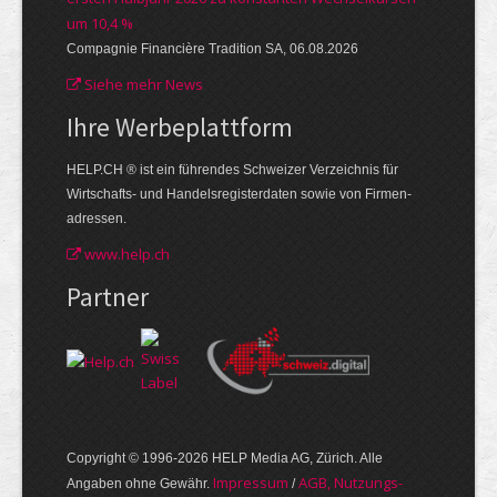
um 10,4 %
Compagnie Financière Tradition SA, 06.08.2026
Siehe mehr News
Ihre Werbe­plattform
HELP.CH ® ist ein führendes Schweizer Verzeichnis für
Wirtschafts- und Handelsregisterdaten sowie von Firmen­
adressen.
www.help.ch
Partner
Copyright © 1996-2026 HELP Media AG, Zürich. Alle
Im­pres­sum
AGB, Nut­zungs­
Angaben ohne Gewähr.
/