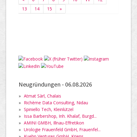
13
14
15
»
Neugründungen -
06.08.2026
»
Atmat Sàrl, Chalais
»
Richème Data Consulting, Nidau
»
Spiniello Tech, Kleinlützel
»
Issa Barbershop, Inh. Khalaf, Burgd...
»
AMINI GMBH, Illnau-Effretikon
»
Urologie Frauenfeld GmbH, Frauenfel...
»
Kuehn Ventures GmbH, Kriens