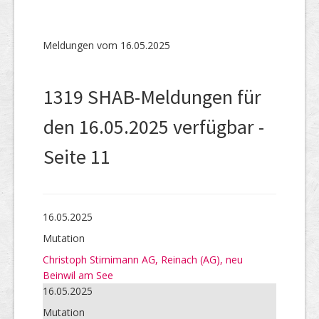
SHAB
Neugründungen
Meldungen vom 16.05.2025
Ausschreibungen
1319 SHAB-Meldungen für
UID-Register
den 16.05.2025 verfügbar -
Marken-Register
Seite 11
Links
16.05.2025
Mutation
Christoph Stirnimann AG, Reinach (AG), neu
Beinwil am See
16.05.2025
Mutation