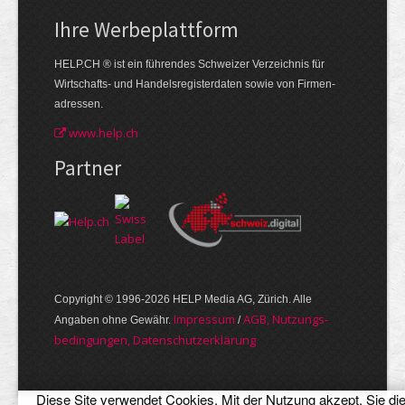
Ihre Werbe­plattform
HELP.CH ® ist ein führendes Schweizer Verzeichnis für
Wirtschafts- und Handelsregisterdaten sowie von Firmen­
adressen.
www.help.ch
Partner
Copyright © 1996-2026 HELP Media AG, Zürich. Alle
Im­pres­sum
AGB, Nut­zungs­
Angaben ohne Gewähr.
/
bedin­gungen, Daten­schutz­er­klärung
Diese Site verwendet Cookies. Mit der Nutzung akzept. Sie di