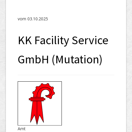
SHAB
Neugründungen
vom 03.10.2025
Ausschreibungen
KK Facility Service
UID-Register
Marken-Register
GmbH (Mutation)
Links
Amt