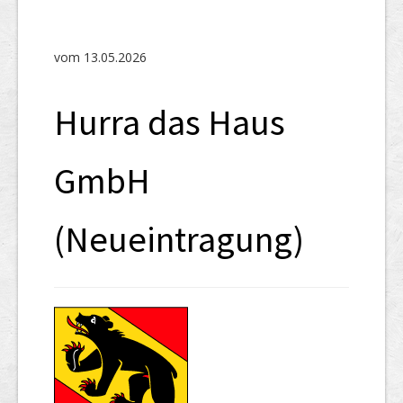
SHAB
Neugründungen
vom 13.05.2026
Ausschreibungen
Hurra das Haus
UID-Register
Marken-Register
GmbH
Links
(Neueintragung)