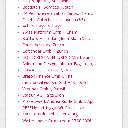
»
4N Groupe AG, Arlesheim
»
Baptista IT Services, Kloten
»
CA Peinture rénovation Carlos, Crém...
»
Otuzbir Collectibles, Lengnau (BE)
»
Ächt Schwyz, Schwyz
»
Swiss Plattform GmbH, Cham
»
Kardio & Ausbildung Irina-Maria Sul...
»
Carelli Advisory, Zürich
»
Gartenklar GmbH, Zürich
»
GOLDCREST VENTURES GMBH, Zürich
»
Adlermann Design, Inhaber Eagleman,...
»
COMASH GÖKDEMIR, Basel
»
Brafox Finance GmbH, Thal
»
merz beteiligungen GmbH, St. Gallen
»
Vireonas GmbH, Birrwil
»
Staziun AG, Ilanz/Glion
»
Präsenzwerk Andrea Richle GmbH, App...
»
RESENA Lettinggo AG, Poschiavo
»
Karli Consult GmbH, Lenzburg
»
Weitere neue Firmen vom 07.08.2026