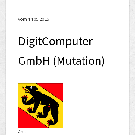
SHAB
Neugründungen
vom 14.05.2025
Ausschreibungen
DigitComputer
UID-Register
Marken-Register
GmbH (Mutation)
Links
Amt