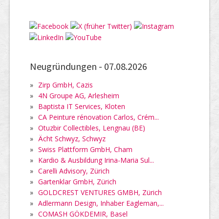
Neugründungen -
07.08.2026
»
Zirp GmbH, Cazis
»
4N Groupe AG, Arlesheim
»
Baptista IT Services, Kloten
»
CA Peinture rénovation Carlos, Crém...
»
Otuzbir Collectibles, Lengnau (BE)
»
Ächt Schwyz, Schwyz
»
Swiss Plattform GmbH, Cham
»
Kardio & Ausbildung Irina-Maria Sul...
»
Carelli Advisory, Zürich
»
Gartenklar GmbH, Zürich
»
GOLDCREST VENTURES GMBH, Zürich
»
Adlermann Design, Inhaber Eagleman,...
»
COMASH GÖKDEMIR, Basel