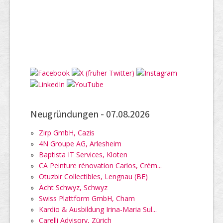
Neugründungen -
07.08.2026
»
Zirp GmbH, Cazis
»
4N Groupe AG, Arlesheim
»
Baptista IT Services, Kloten
»
CA Peinture rénovation Carlos, Crém...
»
Otuzbir Collectibles, Lengnau (BE)
»
Ächt Schwyz, Schwyz
»
Swiss Plattform GmbH, Cham
»
Kardio & Ausbildung Irina-Maria Sul...
»
Carelli Advisory, Zürich