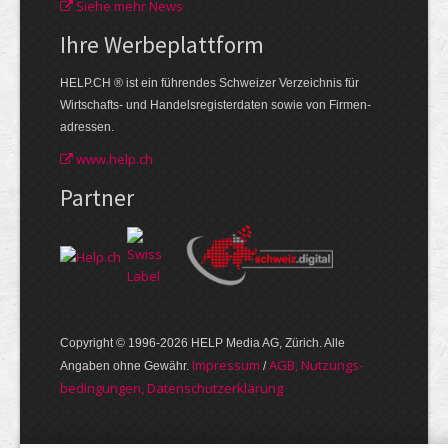
Siehe mehr News
Ihre Werbe­plattform
HELP.CH ® ist ein führendes Schweizer Verzeichnis für
Wirtschafts- und Handelsregisterdaten sowie von Firmen­
adressen.
www.help.ch
Partner
Copyright © 1996-2026 HELP Media AG, Zürich. Alle
Im­pres­sum
AGB, Nut­zungs­
Angaben ohne Gewähr.
/
bedin­gungen, Daten­schutz­er­klärung