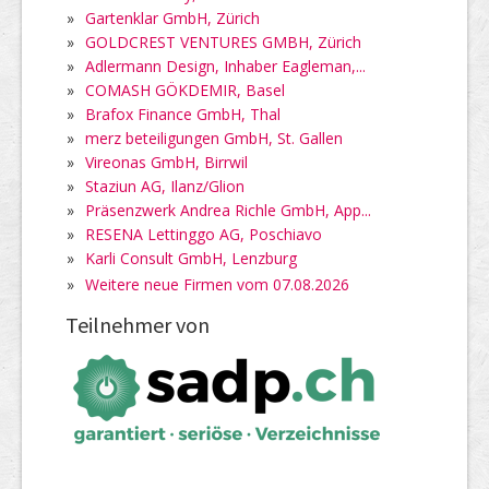
»
Gartenklar GmbH, Zürich
»
GOLDCREST VENTURES GMBH, Zürich
»
Adlermann Design, Inhaber Eagleman,...
»
COMASH GÖKDEMIR, Basel
»
Brafox Finance GmbH, Thal
»
merz beteiligungen GmbH, St. Gallen
»
Vireonas GmbH, Birrwil
»
Staziun AG, Ilanz/Glion
»
Präsenzwerk Andrea Richle GmbH, App...
»
RESENA Lettinggo AG, Poschiavo
»
Karli Consult GmbH, Lenzburg
»
Weitere neue Firmen vom 07.08.2026
Teilnehmer von