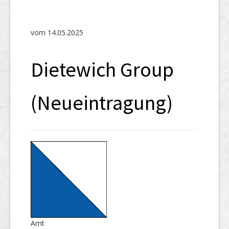
SHAB
Neugründungen
vom 14.05.2025
Ausschreibungen
Dietewich Group
UID-Register
Marken-Register
(Neueintragung)
Links
Amt