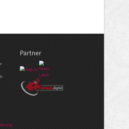
Partner
er
n­
klärung