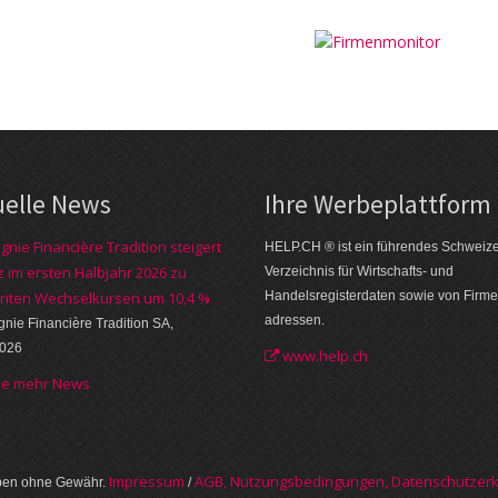
uelle News
Ihre Werbe­plattform
nie Financière Tradition steigert
HELP.CH ® ist ein führendes Schweiz
 im ersten Halbjahr 2026 zu
Verzeichnis für Wirtschafts- und
nten Wechselkursen um 10,4 %
Handelsregisterdaten sowie von Firme
adressen.
ie Financière Tradition SA,
2026
www.help.ch
he mehr News
Im­pres­sum
AGB, Nut­zungs­bedin­gungen, Daten­schutz­er­
aben ohne Gewähr.
/