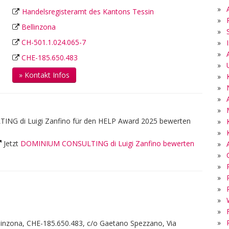
»
Handelsregisteramt des Kantons Tessin
»
Bellinzona
»
CH-501.1.024.065-7
»
»
CHE-185.650.483
»
» Kontakt Infos
»
»
»
»
G di Luigi Zanfino für den HELP Award 2025 bewerten
»
»
Jetzt
DOMINIUM CONSULTING di Luigi Zanfino bewerten
»
»
»
»
»
»
»
»
inzona, CHE-185.650.483, c/o Gaetano Spezzano, Via