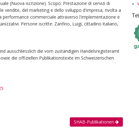
ale (Nuova iscrizione). Scopo: Prestazione di servizi di
»
lle vendite, del marketing e dello sviluppo d'impresa, rivolta a
Te
e la performance commerciale attraverso l'implementazione e
nizzativi. Persone iscritte: Zanfino, Luigi, cittadino italiano,
ind ausschliesslich die vom zuständigen Handelsregisteramt
owie die offiziellen Publikationstexte im Schweizerischen
25
SHAB-Publikationen