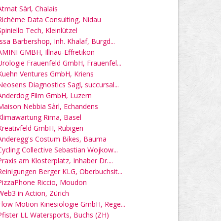
Atmat Sàrl, Chalais
Richème Data Consulting, Nidau
Spiniello Tech, Kleinlützel
Issa Barbershop, Inh. Khalaf, Burgd...
AMINI GMBH, Illnau-Effretikon
Urologie Frauenfeld GmbH, Frauenfel...
Kuehn Ventures GmbH, Kriens
Neosens Diagnostics Sagl, succursal...
Anderdog Film GmbH, Luzern
Maison Nebbia Sàrl, Echandens
Klimawartung Rima, Basel
Kreativfeld GmbH, Rubigen
Anderegg's Costum Bikes, Bauma
Cycling Collective Sebastian Wojkow...
Praxis am Klosterplatz, Inhaber Dr....
Reinigungen Berger KLG, Oberbuchsit...
PizzaPhone Riccio, Moudon
Web3 in Action, Zürich
Flow Motion Kinesiologie GmbH, Rege...
Pfister LL Watersports, Buchs (ZH)