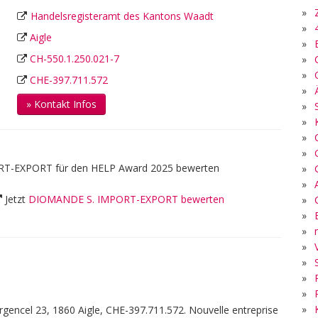
»
Handelsregisteramt des Kantons Waadt
»
Aigle
»
CH-550.1.250.021-7
»
»
CHE-397.711.572
»
» Kontakt Infos
»
»
»
»
T-EXPORT für den HELP Award 2025 bewerten
»
»
Jetzt
DIOMANDE S. IMPORT-EXPORT bewerten
»
»
»
»
»
»
»
»
ncel 23, 1860 Aigle, CHE-397.711.572. Nouvelle entreprise