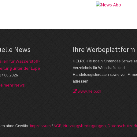
uelle News
Ihre Werbe­plattform
alien für Wasserstoff-
HELP.CH ® ist ein führendes Schweiz
eitung unter der Lupe
Verzeichnis für Wirtschafts- und
Handelsregisterdaten sowie von Firme
07.08.2026
adressen.
he mehr News
www.help.ch
Im­pres­sum
AGB, Nut­zungs­bedin­gungen, Daten­schutz­er­
aben ohne Gewähr.
/