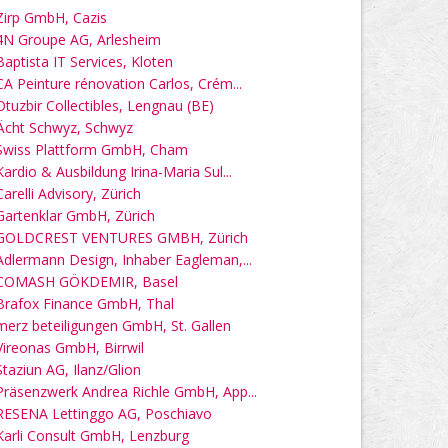
Zirp GmbH, Cazis
4N Groupe AG, Arlesheim
Baptista IT Services, Kloten
CA Peinture rénovation Carlos, Crém...
Otuzbir Collectibles, Lengnau (BE)
Ächt Schwyz, Schwyz
Swiss Plattform GmbH, Cham
Kardio & Ausbildung Irina-Maria Sul...
Carelli Advisory, Zürich
Gartenklar GmbH, Zürich
GOLDCREST VENTURES GMBH, Zürich
Adlermann Design, Inhaber Eagleman,...
COMASH GÖKDEMIR, Basel
Brafox Finance GmbH, Thal
merz beteiligungen GmbH, St. Gallen
Vireonas GmbH, Birrwil
Staziun AG, Ilanz/Glion
Präsenzwerk Andrea Richle GmbH, App...
RESENA Lettinggo AG, Poschiavo
Karli Consult GmbH, Lenzburg