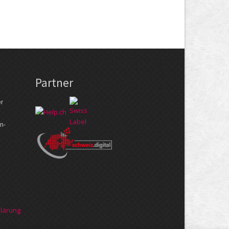
Partner
er
n­
klärung