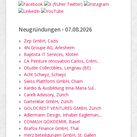
Neugründungen -
07.08.2026
»
Zirp GmbH, Cazis
»
4N Groupe AG, Arlesheim
»
Baptista IT Services, Kloten
»
CA Peinture rénovation Carlos, Crém...
»
Otuzbir Collectibles, Lengnau (BE)
»
Ächt Schwyz, Schwyz
»
Swiss Plattform GmbH, Cham
»
Kardio & Ausbildung Irina-Maria Sul...
»
Carelli Advisory, Zürich
»
Gartenklar GmbH, Zürich
»
GOLDCREST VENTURES GMBH, Zürich
»
Adlermann Design, Inhaber Eagleman,...
»
COMASH GÖKDEMIR, Basel
»
Brafox Finance GmbH, Thal
»
merz beteiligungen GmbH, St. Gallen