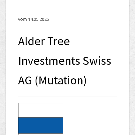
SHAB
Neugründungen
vom 14.05.2025
Ausschreibungen
Alder Tree
UID-Register
Marken-Register
Investments Swiss
Links
AG (Mutation)