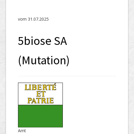
SHAB
Neugründungen
vom 31.07.2025
Ausschreibungen
5biose SA
UID-Register
Marken-Register
(Mutation)
Links
Amt