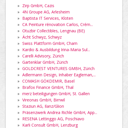
»
Zirp GmbH, Cazis
»
4N Groupe AG, Arlesheim
»
Baptista IT Services, Kloten
»
CA Peinture rénovation Carlos, Crém...
»
Otuzbir Collectibles, Lengnau (BE)
»
Ächt Schwyz, Schwyz
»
Swiss Plattform GmbH, Cham
»
Kardio & Ausbildung Irina-Maria Sul...
»
Carelli Advisory, Zürich
»
Gartenklar GmbH, Zürich
»
GOLDCREST VENTURES GMBH, Zürich
»
Adlermann Design, Inhaber Eagleman,...
»
COMASH GÖKDEMIR, Basel
»
Brafox Finance GmbH, Thal
»
merz beteiligungen GmbH, St. Gallen
»
Vireonas GmbH, Birrwil
»
Staziun AG, Ilanz/Glion
»
Präsenzwerk Andrea Richle GmbH, App...
»
RESENA Lettinggo AG, Poschiavo
»
Karli Consult GmbH, Lenzburg