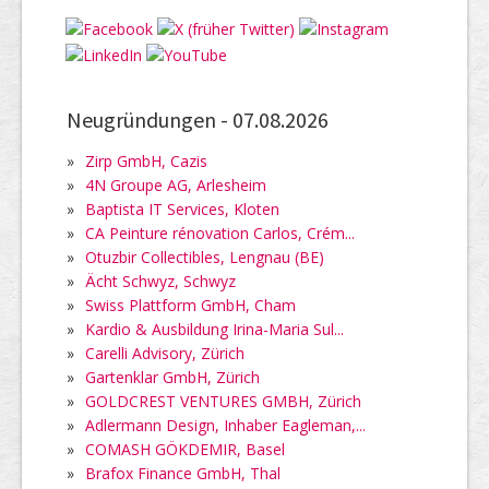
Neugründungen -
07.08.2026
»
Zirp GmbH, Cazis
»
4N Groupe AG, Arlesheim
»
Baptista IT Services, Kloten
»
CA Peinture rénovation Carlos, Crém...
»
Otuzbir Collectibles, Lengnau (BE)
»
Ächt Schwyz, Schwyz
»
Swiss Plattform GmbH, Cham
»
Kardio & Ausbildung Irina-Maria Sul...
»
Carelli Advisory, Zürich
»
Gartenklar GmbH, Zürich
»
GOLDCREST VENTURES GMBH, Zürich
»
Adlermann Design, Inhaber Eagleman,...
»
COMASH GÖKDEMIR, Basel
»
Brafox Finance GmbH, Thal