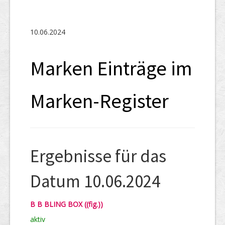
SHAB
Neugründungen
10.06.2024
Ausschreibungen
Marken Einträge im
UID-Register
Marken-Register
Marken-Register
Links
Ergebnisse für das
Datum 10.06.2024
B B BLING BOX ((fig.))
aktiv