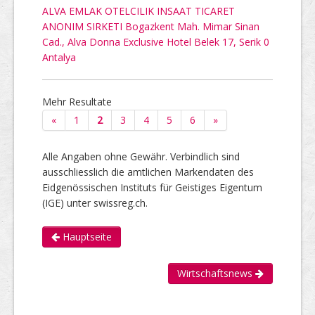
ALVA EMLAK OTELCILIK INSAAT TICARET
ANONIM SIRKETI Bogazkent Mah. Mimar Sinan
Cad., Alva Donna Exclusive Hotel Belek 17, Serik 0
Antalya
Mehr Resultate
«
1
2
3
4
5
6
»
Alle Angaben ohne Gewähr. Verbindlich sind
ausschliesslich die amtlichen Markendaten des
Eidgenössischen Instituts für Geistiges Eigentum
(IGE) unter swissreg.ch.
Hauptseite
Wirtschaftsnews