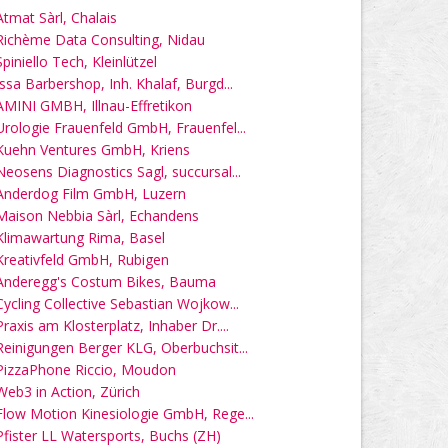
Atmat Sàrl, Chalais
Richème Data Consulting, Nidau
Spiniello Tech, Kleinlützel
Issa Barbershop, Inh. Khalaf, Burgd...
AMINI GMBH, Illnau-Effretikon
Urologie Frauenfeld GmbH, Frauenfel...
Kuehn Ventures GmbH, Kriens
Neosens Diagnostics Sagl, succursal...
Anderdog Film GmbH, Luzern
Maison Nebbia Sàrl, Echandens
Klimawartung Rima, Basel
Kreativfeld GmbH, Rubigen
Anderegg's Costum Bikes, Bauma
Cycling Collective Sebastian Wojkow...
Praxis am Klosterplatz, Inhaber Dr....
Reinigungen Berger KLG, Oberbuchsit...
PizzaPhone Riccio, Moudon
Web3 in Action, Zürich
Flow Motion Kinesiologie GmbH, Rege...
Pfister LL Watersports, Buchs (ZH)