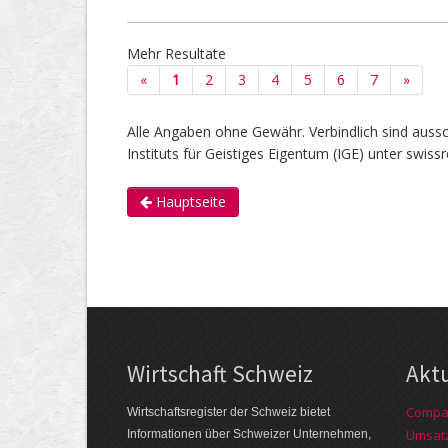
Mehr Resultate
«
1
2
3
4
5
6
7
»
Alle Angaben ohne Gewähr. Verbindlich sind auss
Instituts für Geistiges Eigentum (IGE) unter swissr
Hauptseite
Wirtschaft Schweiz
Akt
Compag
Wirtschaftsregister der Schweiz bietet
Umsatz
Informationen über Schweizer Unternehmen,