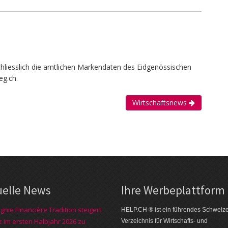
chliesslich die amtlichen Markendaten des Eidgenössischen
eg.ch.
Wirtschaftsnews
uelle News
Ihre Werbe­plattform
nie Financière Tradition steigert
HELP.CH ® ist ein führendes Schweiz
 im ersten Halbjahr 2026 zu
Verzeichnis für Wirtschafts- und