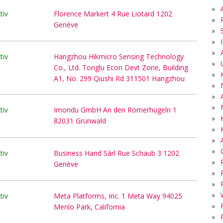
»
tiv
Florence Markert 4 Rue Liotard 1202
»
Genève
»
»
»
tiv
Hangzhou Hikmicro Sensing Technology
»
Co., Ltd. Tonglu Econ Devt Zone, Building
»
A1, No. 299 Qiushi Rd 311501 Hangzhou
»
»
»
tiv
Imondu GmbH An den Römerhügeln 1
»
82031 Grünwald
»
»
»
tiv
Business Hand Sàrl Rue Schaub 3 1202
»
Genève
»
»
»
tiv
Meta Platforms, Inc. 1 Meta Way 94025
»
Menlo Park, California
»