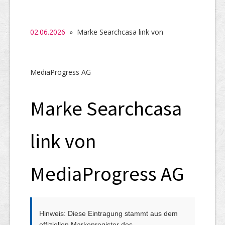
SHAB
Neugründungen
02.06.2026
» Marke Searchcasa link von
Ausschreibungen
UID-Register
MediaProgress AG
Marken-Register
Marke Searchcasa
Links
link von
MediaProgress AG
Hinweis: Diese Eintragung stammt aus dem
offiziellen Markenregister des