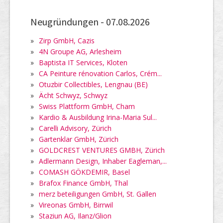
Neugründungen -
07.08.2026
»
Zirp GmbH, Cazis
»
4N Groupe AG, Arlesheim
»
Baptista IT Services, Kloten
»
CA Peinture rénovation Carlos, Crém...
»
Otuzbir Collectibles, Lengnau (BE)
»
Ächt Schwyz, Schwyz
»
Swiss Plattform GmbH, Cham
»
Kardio & Ausbildung Irina-Maria Sul...
»
Carelli Advisory, Zürich
»
Gartenklar GmbH, Zürich
»
GOLDCREST VENTURES GMBH, Zürich
»
Adlermann Design, Inhaber Eagleman,...
»
COMASH GÖKDEMIR, Basel
»
Brafox Finance GmbH, Thal
»
merz beteiligungen GmbH, St. Gallen
»
Vireonas GmbH, Birrwil
»
Staziun AG, Ilanz/Glion