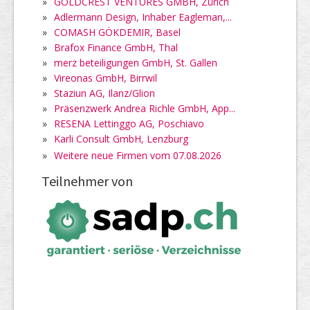
»
GOLDCREST VENTURES GMBH, Zürich
»
Adlermann Design, Inhaber Eagleman,...
»
COMASH GÖKDEMIR, Basel
»
Brafox Finance GmbH, Thal
»
merz beteiligungen GmbH, St. Gallen
»
Vireonas GmbH, Birrwil
»
Staziun AG, Ilanz/Glion
»
Präsenzwerk Andrea Richle GmbH, App...
»
RESENA Lettinggo AG, Poschiavo
»
Karli Consult GmbH, Lenzburg
»
Weitere neue Firmen vom 07.08.2026
Teilnehmer von