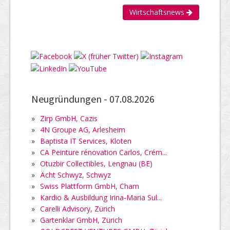
Wirtschaftsnews
Neugründungen -
07.08.2026
»
Zirp GmbH, Cazis
»
4N Groupe AG, Arlesheim
»
Baptista IT Services, Kloten
»
CA Peinture rénovation Carlos, Crém...
»
Otuzbir Collectibles, Lengnau (BE)
»
Ächt Schwyz, Schwyz
»
Swiss Plattform GmbH, Cham
»
Kardio & Ausbildung Irina-Maria Sul...
»
Carelli Advisory, Zürich
»
Gartenklar GmbH, Zürich