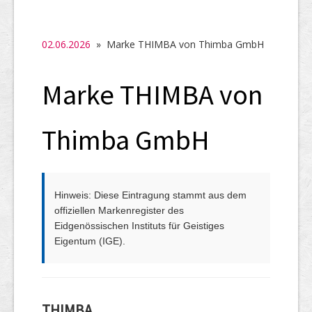
SHAB
Neugründungen
02.06.2026
» Marke THIMBA von Thimba GmbH
Ausschreibungen
Marke THIMBA von
UID-Register
Marken-Register
Thimba GmbH
Links
Hinweis: Diese Eintragung stammt aus dem
offiziellen Markenregister des
Eidgenössischen Instituts für Geistiges
Eigentum (IGE).
THIMBA