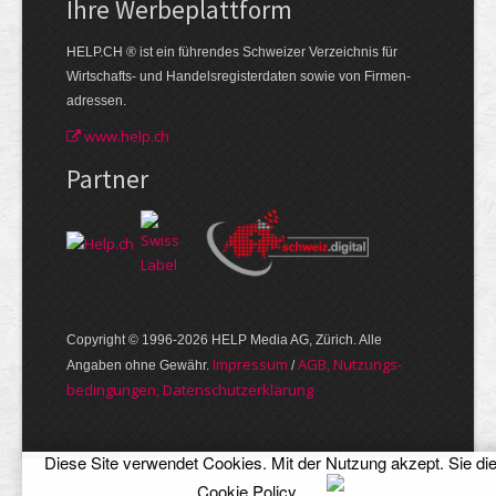
Ihre Werbe­plattform
HELP.CH ® ist ein führendes Schweizer Verzeichnis für
Wirtschafts- und Handelsregisterdaten sowie von Firmen­
adressen.
www.help.ch
Partner
Copyright © 1996-2026 HELP Media AG, Zürich. Alle
Im­pres­sum
AGB, Nut­zungs­
Angaben ohne Gewähr.
/
bedin­gungen, Daten­schutz­er­klärung
Diese Site verwendet Cookies. Mit der Nutzung akzept. Sie di
Cookie Policy
.