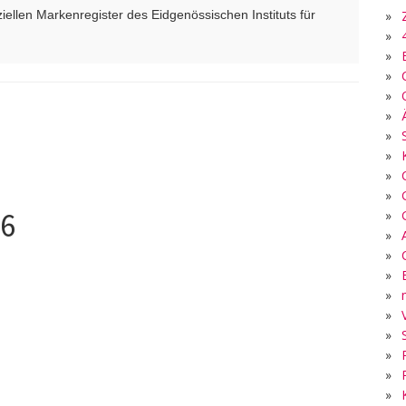
»
ellen Markenregister des Eidgenössischen Instituts für
»
»
»
»
»
»
»
»
»
26
»
»
»
»
»
5
»
»
»
»
»