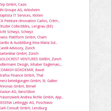
Zirp GmbH, Cazis
4N Groupe AG, Arlesheim
Baptista IT Services, Kloten
CA Peinture rénovation Carlos, Crém...
Otuzbir Collectibles, Lengnau (BE)
Ächt Schwyz, Schwyz
Swiss Plattform GmbH, Cham
Kardio & Ausbildung Irina-Maria Sul...
Carelli Advisory, Zürich
Gartenklar GmbH, Zürich
GOLDCREST VENTURES GMBH, Zürich
Adlermann Design, Inhaber Eagleman,...
COMASH GÖKDEMIR, Basel
Brafox Finance GmbH, Thal
merz beteiligungen GmbH, St. Gallen
Vireonas GmbH, Birrwil
Staziun AG, Ilanz/Glion
Präsenzwerk Andrea Richle GmbH, App...
RESENA Lettinggo AG, Poschiavo
Karli Consult GmbH, Lenzburg