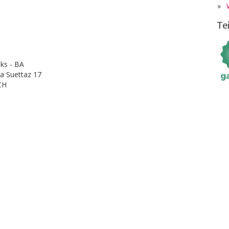
»
Te
nks - BA
a Suettaz 17
 CH