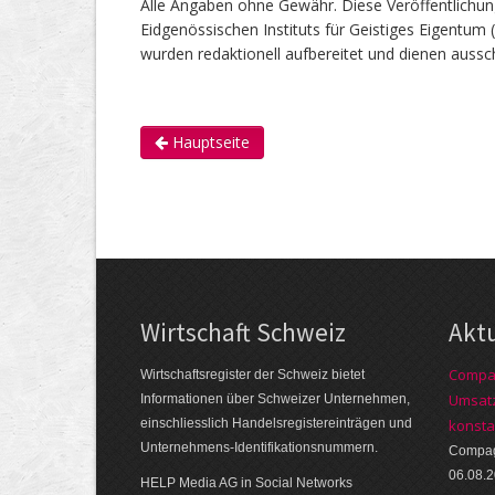
Alle Angaben ohne Gewähr. Diese Veröffentlichun
Eidgenössischen Instituts für Geistiges Eigentum 
wurden redaktionell aufbereitet und dienen aussch
Hauptseite
Wirtschaft Schweiz
Akt
Compag
Wirtschaftsregister der Schweiz bietet
Umsatz
Informationen über Schweizer Unternehmen,
einschliesslich Handelsregistereinträgen und
konsta
Unternehmens-Identifikationsnummern.
Compagn
06.08.
HELP Media AG in Social Networks