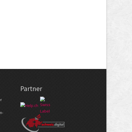
Partner
er
n­