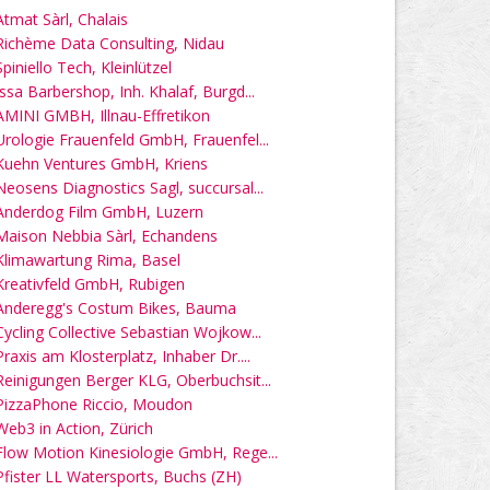
Atmat Sàrl, Chalais
Richème Data Consulting, Nidau
Spiniello Tech, Kleinlützel
Issa Barbershop, Inh. Khalaf, Burgd...
AMINI GMBH, Illnau-Effretikon
Urologie Frauenfeld GmbH, Frauenfel...
Kuehn Ventures GmbH, Kriens
Neosens Diagnostics Sagl, succursal...
Anderdog Film GmbH, Luzern
Maison Nebbia Sàrl, Echandens
Klimawartung Rima, Basel
Kreativfeld GmbH, Rubigen
Anderegg's Costum Bikes, Bauma
Cycling Collective Sebastian Wojkow...
Praxis am Klosterplatz, Inhaber Dr....
Reinigungen Berger KLG, Oberbuchsit...
PizzaPhone Riccio, Moudon
Web3 in Action, Zürich
Flow Motion Kinesiologie GmbH, Rege...
Pfister LL Watersports, Buchs (ZH)