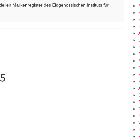
»
ellen Markenregister des Eidgenössischen Instituts für
»
»
»
»
»
»
»
»
»
05
»
»
»
»
»
5
»
»
»
»
»