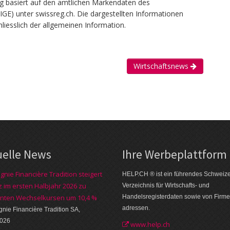
g basiert auf den amtlichen Markendaten des
(IGE) unter swissreg.ch. Die dargestellten Informationen
liesslich der allgemeinen Information.
Wirtschaftsnews
uelle News
Ihre Werbe­plattform
nie Financière Tradition steigert
HELP.CH ® ist ein führendes Schweiz
 im ersten Halbjahr 2026 zu
Verzeichnis für Wirtschafts- und
nten Wechselkursen um 10,4 %
Handelsregisterdaten sowie von Firme
adressen.
ie Financière Tradition SA,
2026
www.help.ch