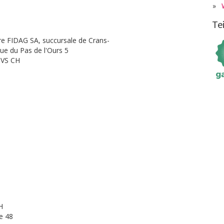
»
Te
ire FIDAG SA, succursale de Crans-
e du Pas de l'Ours 5
 VS CH
H
e 48