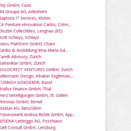
Zirp GmbH, Cazis
4N Groupe AG, Arlesheim
Baptista IT Services, Kloten
CA Peinture rénovation Carlos, Crém...
Otuzbir Collectibles, Lengnau (BE)
Ächt Schwyz, Schwyz
Swiss Plattform GmbH, Cham
Kardio & Ausbildung Irina-Maria Sul...
Carelli Advisory, Zürich
Gartenklar GmbH, Zürich
GOLDCREST VENTURES GMBH, Zürich
Adlermann Design, Inhaber Eagleman,...
COMASH GÖKDEMIR, Basel
Brafox Finance GmbH, Thal
merz beteiligungen GmbH, St. Gallen
Vireonas GmbH, Birrwil
Staziun AG, Ilanz/Glion
Präsenzwerk Andrea Richle GmbH, App...
RESENA Lettinggo AG, Poschiavo
Karli Consult GmbH, Lenzburg