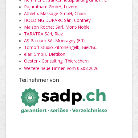
»
Rajaratnam GmbH, Luzern
»
Athletix Massage GmbH, Cham
»
HOLDING DUPARC Sàrl, Conthey
»
Maison Rochat Sàrl, Mont-Noble
»
TARATRA Sàrl, Riaz
»
AS Patrium SA, Montagny (FR)
»
Tomoff Studio Zitronengelb, Biel/Bi...
»
elari GmbH, Dietikon
»
Oester - Consulting, Thierachern
»
Weitere neue Firmen vom 05.08.2026
Teilnehmer von