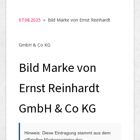
SHAB
Neugründungen
07.08.2025
» Bild Marke von Ernst Reinhardt
Ausschreibungen
UID-Register
GmbH & Co KG
Marken-Register
Bild Marke von
Links
Ernst Reinhardt
GmbH & Co KG
Hinweis: Diese Eintragung stammt aus dem
offiziellen Markenregister des