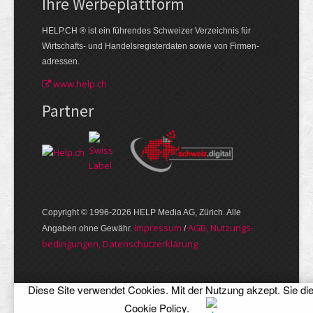
Ihre Werbe­plattform
HELP.CH ® ist ein führendes Schweizer Verzeichnis für
Wirtschafts- und Handelsregisterdaten sowie von Firmen­
adressen.
www.help.ch
Partner
Copyright © 1996-2026 HELP Media AG, Zürich. Alle
Im­pres­sum
AGB, Nut­zungs­
Angaben ohne Gewähr.
/
bedin­gungen, Daten­schutz­er­klärung
Diese Site verwendet Cookies. Mit der Nutzung akzept. Sie di
Cookie Policy
.