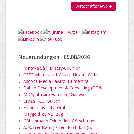
Wirtschaftsnews
Neugründungen -
05.08.2026
»
Mintaka Sàrl, Misery-Courtion
»
CSTR Motorsport Castro Novac, Widen
»
Ascolta Media Favaro, Flumenthal
»
Dahan Development & Consulting (DD&...
»
MOA, titulaire Hamimid, Genève
»
Crosis KLG, Bülach
»
Emberio by Lutz, Grabs
»
Maygold RE AG, Zug
»
Götschmann Feiner, Inh. Götschmann,...
»
A. Kohler Naturgarten, Kirchdorf (B...
»
Hemmerle Krankenhausplanung GmbH, E...