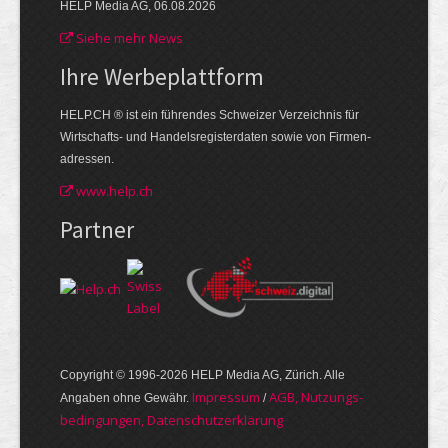
HELP Media AG, 06.08.2026
Siehe mehr News
Ihre Werbe­plattform
HELP.CH ® ist ein führendes Schweizer Verzeichnis für
Wirtschafts- und Handelsregisterdaten sowie von Firmen­
adressen.
www.help.ch
Partner
Copyright © 1996-2026 HELP Media AG, Zürich. Alle
Im­pres­sum
AGB, Nut­zungs­
Angaben ohne Gewähr.
/
bedin­gungen, Daten­schutz­er­klärung