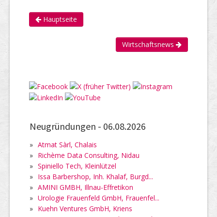
Hauptseite
Wirtschaftsnews
Neugründungen -
06.08.2026
»
Atmat Sàrl, Chalais
»
Richème Data Consulting, Nidau
»
Spiniello Tech, Kleinlützel
»
Issa Barbershop, Inh. Khalaf, Burgd...
»
AMINI GMBH, Illnau-Effretikon
»
Urologie Frauenfeld GmbH, Frauenfel...
»
Kuehn Ventures GmbH, Kriens