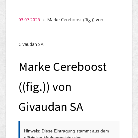
SHAB
Neugründungen
03.07.2025
» Marke Cereboost ((fig.)) von
Ausschreibungen
UID-Register
Givaudan SA
Marken-Register
Marke Cereboost
Links
((fig.)) von
Givaudan SA
Hinweis: Diese Eintragung stammt aus dem
offiziellen Markenregister des