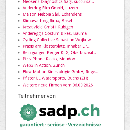
»
Neosens Diagnostics Sagl, succursal...
»
Anderdog Film GmbH, Luzern
»
Maison Nebbia Sàrl, Echandens
»
Klimawartung Rima, Basel
»
Kreativfeld GmbH, Rubigen
»
Anderegg's Costum Bikes, Bauma
»
Cycling Collective Sebastian Wojkow...
»
Praxis am Klosterplatz, Inhaber Dr....
»
Reinigungen Berger KLG, Oberbuchsit...
»
PizzaPhone Riccio, Moudon
»
Web3 in Action, Zürich
»
Flow Motion Kinesiologie GmbH, Rege...
»
Pfister LL Watersports, Buchs (ZH)
»
Weitere neue Firmen vom 06.08.2026
Teilnehmer von