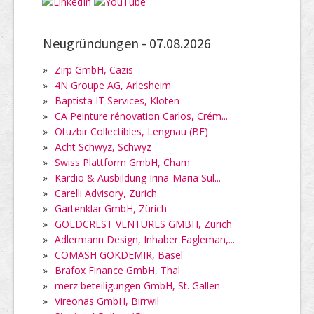
Neugründungen -
07.08.2026
»
Zirp GmbH, Cazis
»
4N Groupe AG, Arlesheim
»
Baptista IT Services, Kloten
»
CA Peinture rénovation Carlos, Crém...
»
Otuzbir Collectibles, Lengnau (BE)
»
Ächt Schwyz, Schwyz
»
Swiss Plattform GmbH, Cham
»
Kardio & Ausbildung Irina-Maria Sul...
»
Carelli Advisory, Zürich
»
Gartenklar GmbH, Zürich
»
GOLDCREST VENTURES GMBH, Zürich
»
Adlermann Design, Inhaber Eagleman,...
»
COMASH GÖKDEMIR, Basel
»
Brafox Finance GmbH, Thal
»
merz beteiligungen GmbH, St. Gallen
»
Vireonas GmbH, Birrwil