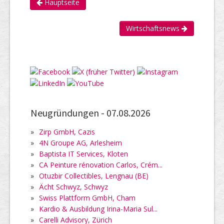
Hauptseite
Wirtschaftsnews
Neugründungen -
07.08.2026
»
Zirp GmbH, Cazis
»
4N Groupe AG, Arlesheim
»
Baptista IT Services, Kloten
»
CA Peinture rénovation Carlos, Crém...
»
Otuzbir Collectibles, Lengnau (BE)
»
Ächt Schwyz, Schwyz
»
Swiss Plattform GmbH, Cham
»
Kardio & Ausbildung Irina-Maria Sul...
»
Carelli Advisory, Zürich