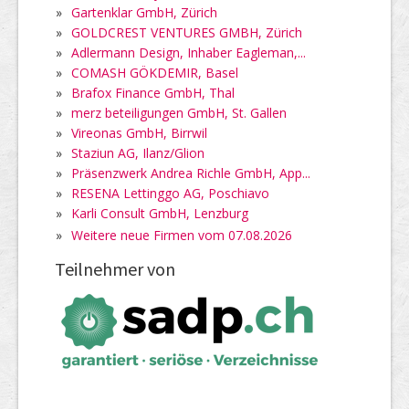
»
Gartenklar GmbH, Zürich
»
GOLDCREST VENTURES GMBH, Zürich
»
Adlermann Design, Inhaber Eagleman,...
»
COMASH GÖKDEMIR, Basel
»
Brafox Finance GmbH, Thal
»
merz beteiligungen GmbH, St. Gallen
»
Vireonas GmbH, Birrwil
»
Staziun AG, Ilanz/Glion
»
Präsenzwerk Andrea Richle GmbH, App...
»
RESENA Lettinggo AG, Poschiavo
»
Karli Consult GmbH, Lenzburg
»
Weitere neue Firmen vom 07.08.2026
Teilnehmer von