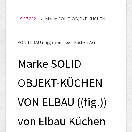
SHAB
Neugründungen
19.07.2021
» Marke SOLID OBJEKT-KÜCHEN
Ausschreibungen
UID-Register
VON ELBAU ((fig.)) von Elbau Küchen AG
Marken-Register
Marke SOLID
Links
OBJEKT-KÜCHEN
VON ELBAU ((fig.))
von Elbau Küchen