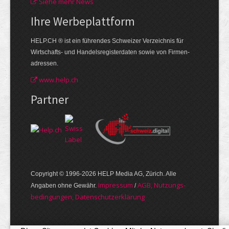
Siehe mehr News
Ihre Werbe­plattform
HELP.CH ® ist ein führendes Schweizer Verzeichnis für
Wirtschafts- und Handelsregisterdaten sowie von Firmen­
adressen.
www.help.ch
Partner
Copyright © 1996-2026 HELP Media AG, Zürich. Alle
Im­pres­sum
AGB, Nut­zungs­
Angaben ohne Gewähr.
/
bedin­gungen, Daten­schutz­er­klärung