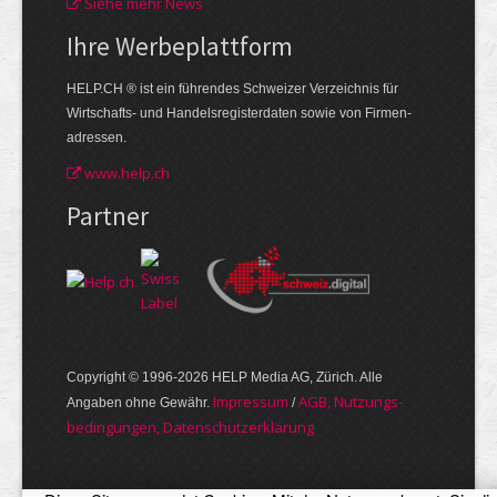
Siehe mehr News
Ihre Werbe­plattform
HELP.CH ® ist ein führendes Schweizer Verzeichnis für
Wirtschafts- und Handelsregisterdaten sowie von Firmen­
adressen.
www.help.ch
Partner
Copyright © 1996-2026 HELP Media AG, Zürich. Alle
Im­pres­sum
AGB, Nut­zungs­
Angaben ohne Gewähr.
/
bedin­gungen, Daten­schutz­er­klärung