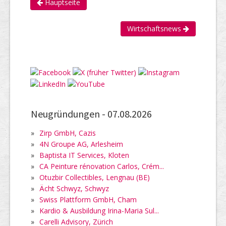
Hauptseite
Wirtschaftsnews
Neugründungen -
07.08.2026
»
Zirp GmbH, Cazis
»
4N Groupe AG, Arlesheim
»
Baptista IT Services, Kloten
»
CA Peinture rénovation Carlos, Crém...
»
Otuzbir Collectibles, Lengnau (BE)
»
Ächt Schwyz, Schwyz
»
Swiss Plattform GmbH, Cham
»
Kardio & Ausbildung Irina-Maria Sul...
»
Carelli Advisory, Zürich