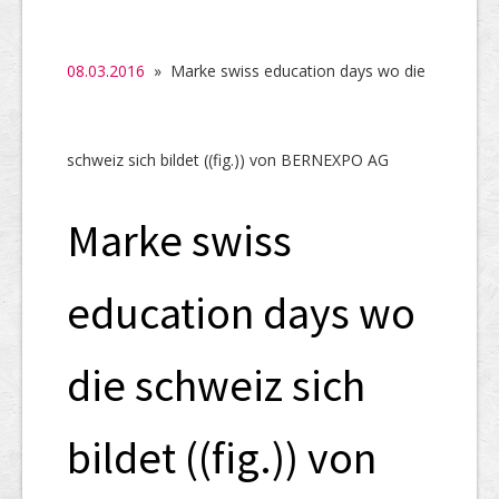
SHAB
Neugründungen
08.03.2016
» Marke swiss education days wo die
Ausschreibungen
UID-Register
schweiz sich bildet ((fig.)) von BERNEXPO AG
Marken-Register
Marke swiss
Links
education days wo
die schweiz sich
bildet ((fig.)) von