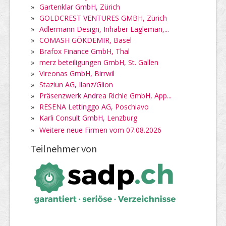
»
Gartenklar GmbH, Zürich
»
GOLDCREST VENTURES GMBH, Zürich
»
Adlermann Design, Inhaber Eagleman,...
»
COMASH GÖKDEMIR, Basel
»
Brafox Finance GmbH, Thal
»
merz beteiligungen GmbH, St. Gallen
»
Vireonas GmbH, Birrwil
»
Staziun AG, Ilanz/Glion
»
Präsenzwerk Andrea Richle GmbH, App...
»
RESENA Lettinggo AG, Poschiavo
»
Karli Consult GmbH, Lenzburg
»
Weitere neue Firmen vom 07.08.2026
Teilnehmer von