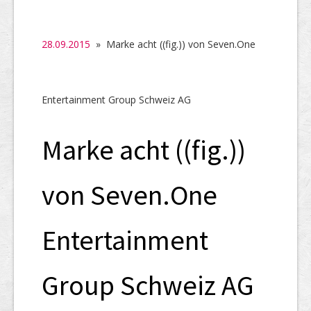
SHAB
Neugründungen
28.09.2015
» Marke acht ((fig.)) von Seven.One
Ausschreibungen
UID-Register
Entertainment Group Schweiz AG
Marken-Register
Marke acht ((fig.))
Links
von Seven.One
Entertainment
Group Schweiz AG