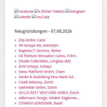
Neugründungen -
07.08.2026
»
Zirp GmbH, Cazis
»
4N Groupe AG, Arlesheim
»
Baptista IT Services, Kloten
»
CA Peinture rénovation Carlos, Crém...
»
Otuzbir Collectibles, Lengnau (BE)
»
Ächt Schwyz, Schwyz
»
Swiss Plattform GmbH, Cham
»
Kardio & Ausbildung Irina-Maria Sul...
»
Carelli Advisory, Zürich
»
Gartenklar GmbH, Zürich
»
GOLDCREST VENTURES GMBH, Zürich
»
Adlermann Design, Inhaber Eagleman,...
»
COMASH GÖKDEMIR, Basel