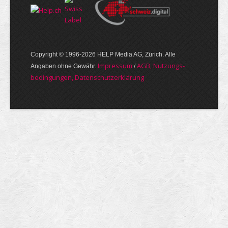
Copyright © 1996-2026 HELP Media AG, Zürich. Alle
Im­pres­sum
AGB, Nut­zungs­
Angaben ohne Gewähr.
/
bedin­gungen, Daten­schutz­er­klärung