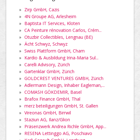
»
Zirp GmbH, Cazis
»
4N Groupe AG, Arlesheim
»
Baptista IT Services, Kloten
»
CA Peinture rénovation Carlos, Crém...
»
Otuzbir Collectibles, Lengnau (BE)
»
Ächt Schwyz, Schwyz
»
Swiss Plattform GmbH, Cham
»
Kardio & Ausbildung Irina-Maria Sul...
»
Carelli Advisory, Zürich
»
Gartenklar GmbH, Zürich
»
GOLDCREST VENTURES GMBH, Zürich
»
Adlermann Design, Inhaber Eagleman,...
»
COMASH GÖKDEMIR, Basel
»
Brafox Finance GmbH, Thal
»
merz beteiligungen GmbH, St. Gallen
»
Vireonas GmbH, Birrwil
»
Staziun AG, Ilanz/Glion
»
Präsenzwerk Andrea Richle GmbH, App...
»
RESENA Lettinggo AG, Poschiavo