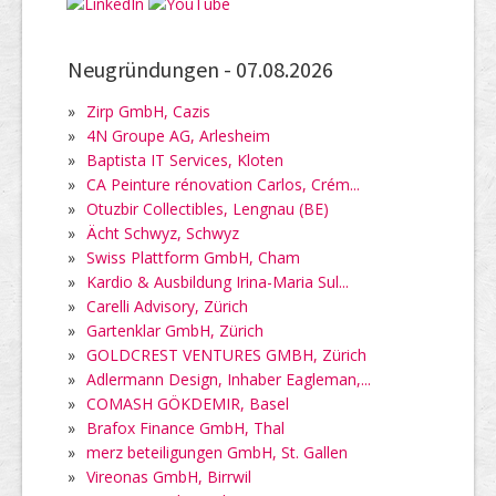
Neugründungen -
07.08.2026
»
Zirp GmbH, Cazis
»
4N Groupe AG, Arlesheim
»
Baptista IT Services, Kloten
»
CA Peinture rénovation Carlos, Crém...
»
Otuzbir Collectibles, Lengnau (BE)
»
Ächt Schwyz, Schwyz
»
Swiss Plattform GmbH, Cham
»
Kardio & Ausbildung Irina-Maria Sul...
»
Carelli Advisory, Zürich
»
Gartenklar GmbH, Zürich
»
GOLDCREST VENTURES GMBH, Zürich
»
Adlermann Design, Inhaber Eagleman,...
»
COMASH GÖKDEMIR, Basel
»
Brafox Finance GmbH, Thal
»
merz beteiligungen GmbH, St. Gallen
»
Vireonas GmbH, Birrwil