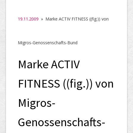
SHAB
Neugründungen
19.11.2009
» Marke ACTIV FITNESS ((fig.)) von
Ausschreibungen
UID-Register
Migros-Genossenschafts-Bund
Marken-Register
Marke ACTIV
Links
FITNESS ((fig.)) von
Migros-
Genossenschafts-