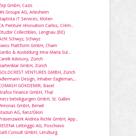
Zirp GmbH, Cazis
4N Groupe AG, Arlesheim
Baptista IT Services, Kloten
CA Peinture rénovation Carlos, Crém...
Otuzbir Collectibles, Lengnau (BE)
Ächt Schwyz, Schwyz
Swiss Plattform GmbH, Cham
Kardio & Ausbildung Irina-Maria Sul...
Carelli Advisory, Zürich
Gartenklar GmbH, Zürich
GOLDCREST VENTURES GMBH, Zürich
Adlermann Design, Inhaber Eagleman,...
COMASH GÖKDEMIR, Basel
Brafox Finance GmbH, Thal
merz beteiligungen GmbH, St. Gallen
Vireonas GmbH, Birrwil
Staziun AG, Ilanz/Glion
Präsenzwerk Andrea Richle GmbH, App...
RESENA Lettinggo AG, Poschiavo
Karli Consult GmbH, Lenzburg