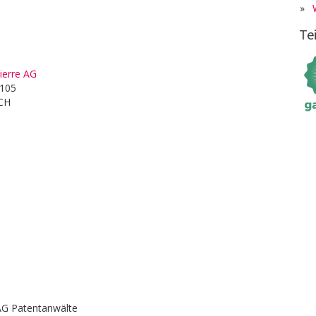
»
Te
Pierre AG
 105
 CH
G Patentanwälte