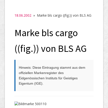
SHAB
Neugründungen
18.06.2002
» Marke bls cargo ((fig.)) von BLS AG
Ausschreibungen
Marke bls cargo
UID-Register
Marken-Register
((fig.)) von BLS AG
Links
Hinweis: Diese Eintragung stammt aus dem
offiziellen Markenregister des
Eidgenössischen Instituts für Geistiges
Eigentum (IGE).