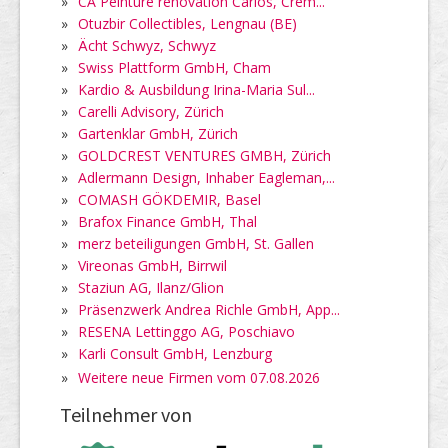
»
CA Peinture rénovation Carlos, Crém...
»
Otuzbir Collectibles, Lengnau (BE)
»
Ächt Schwyz, Schwyz
»
Swiss Plattform GmbH, Cham
»
Kardio & Ausbildung Irina-Maria Sul...
»
Carelli Advisory, Zürich
»
Gartenklar GmbH, Zürich
»
GOLDCREST VENTURES GMBH, Zürich
»
Adlermann Design, Inhaber Eagleman,...
»
COMASH GÖKDEMIR, Basel
»
Brafox Finance GmbH, Thal
»
merz beteiligungen GmbH, St. Gallen
»
Vireonas GmbH, Birrwil
»
Staziun AG, Ilanz/Glion
»
Präsenzwerk Andrea Richle GmbH, App...
»
RESENA Lettinggo AG, Poschiavo
»
Karli Consult GmbH, Lenzburg
»
Weitere neue Firmen vom 07.08.2026
Teilnehmer von