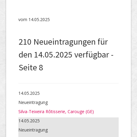
SHAB
Neugründungen
vom 14.05.2025
Ausschreibungen
210 Neueintragungen für
UID-Register
den 14.05.2025 verfügbar -
Marken-Register
Seite 8
Links
14.05.2025
Neueintragung
Silva-Teixeira Rôtisserie, Carouge (GE)
14.05.2025
Neueintragung