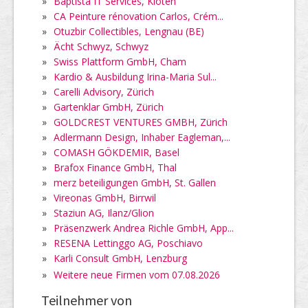
»
Baptista IT Services, Kloten
»
CA Peinture rénovation Carlos, Crém...
»
Otuzbir Collectibles, Lengnau (BE)
»
Ächt Schwyz, Schwyz
»
Swiss Plattform GmbH, Cham
»
Kardio & Ausbildung Irina-Maria Sul...
»
Carelli Advisory, Zürich
»
Gartenklar GmbH, Zürich
»
GOLDCREST VENTURES GMBH, Zürich
»
Adlermann Design, Inhaber Eagleman,...
»
COMASH GÖKDEMIR, Basel
»
Brafox Finance GmbH, Thal
»
merz beteiligungen GmbH, St. Gallen
»
Vireonas GmbH, Birrwil
»
Staziun AG, Ilanz/Glion
»
Präsenzwerk Andrea Richle GmbH, App...
»
RESENA Lettinggo AG, Poschiavo
»
Karli Consult GmbH, Lenzburg
»
Weitere neue Firmen vom 07.08.2026
Teilnehmer von