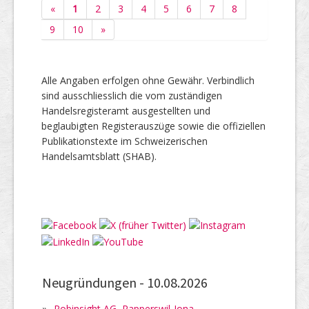
«
1
2
3
4
5
6
7
8
9
10
»
Alle Angaben erfolgen ohne Gewähr. Verbindlich
sind ausschliesslich die vom zuständigen
Handelsregisteramt ausgestellten und
beglaubigten Registerauszüge sowie die offiziellen
Publikationstexte im Schweizerischen
Handelsamtsblatt (SHAB).
Neugründungen -
10.08.2026
»
Robinsight AG, Rapperswil-Jona