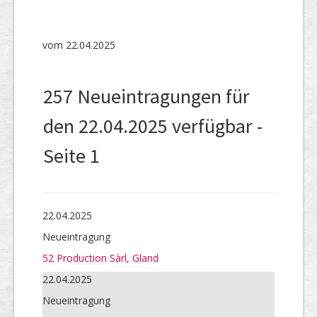
SHAB
Neugründungen
vom 22.04.2025
Ausschreibungen
257 Neueintragungen für
UID-Register
den 22.04.2025 verfügbar -
Marken-Register
Seite 1
Links
22.04.2025
Neueintragung
52 Production Sàrl, Gland
22.04.2025
Neueintragung