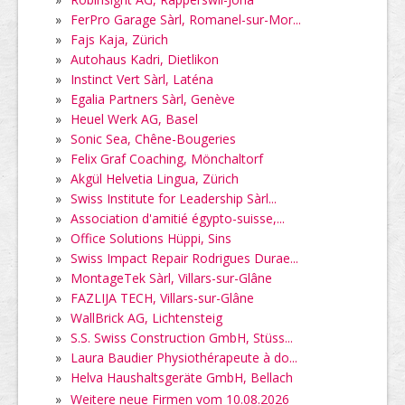
»
FerPro Garage Sàrl, Romanel-sur-Mor...
»
Fajs Kaja, Zürich
»
Autohaus Kadri, Dietlikon
»
Instinct Vert Sàrl, Laténa
»
Egalia Partners Sàrl, Genève
»
Heuel Werk AG, Basel
»
Sonic Sea, Chêne-Bougeries
»
Felix Graf Coaching, Mönchaltorf
»
Akgül Helvetia Lingua, Zürich
»
Swiss Institute for Leadership Sàrl...
»
Association d'amitié égypto-suisse,...
»
Office Solutions Hüppi, Sins
»
Swiss Impact Repair Rodrigues Durae...
»
MontageTek Sàrl, Villars-sur-Glâne
»
FAZLIJA TECH, Villars-sur-Glâne
»
WallBrick AG, Lichtensteig
»
S.S. Swiss Construction GmbH, Stüss...
»
Laura Baudier Physiothérapeute à do...
»
Helva Haushaltsgeräte GmbH, Bellach
»
Weitere neue Firmen vom 10.08.2026