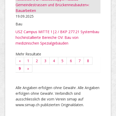
Gemeindestrassen und Brückenneubauten»:
Bauarbeiten
19.09.2025
Bau
USZ Campus MITTE 1|2 / BKP 277.21 Systembau
hochinstallierte Bereiche OV: Bau von
medizinischen Spezialgebäuden
Mehr Resultate
«
1
2
3
4
5
6
7
8
9
»
Alle Angaben erfolgen ohne Gewähr. Alle Angaben
erfolgen ohne Gewähr. Verbindlich sind
ausschliesslich die vom Verein simap auf
www.simap.ch publizierten Originaldaten.