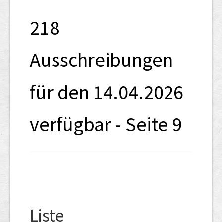
SHAB
218
Neugründungen
Ausschreibungen
Ausschreibungen
UID-Register
für den 14.04.2026
Marken-Register
Links
verfügbar - Seite 9
Liste