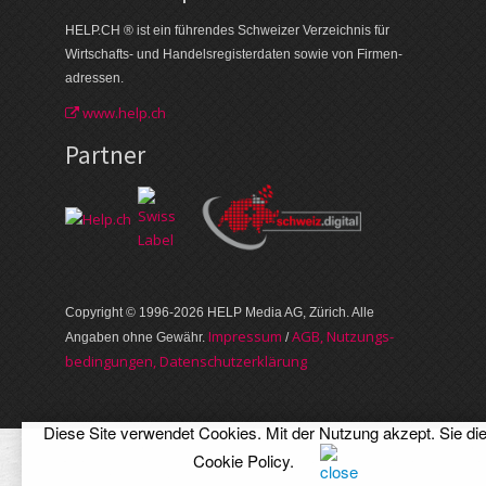
HELP.CH ® ist ein führendes Schweizer Verzeichnis für
Wirtschafts- und Handelsregisterdaten sowie von Firmen­
adressen.
www.help.ch
Partner
Copyright © 1996-2026 HELP Media AG, Zürich. Alle
Im­pres­sum
AGB, Nut­zungs­
Angaben ohne Gewähr.
/
bedin­gungen, Daten­schutz­er­klärung
Diese Site verwendet Cookies. Mit der Nutzung akzept. Sie di
Cookie Policy
.