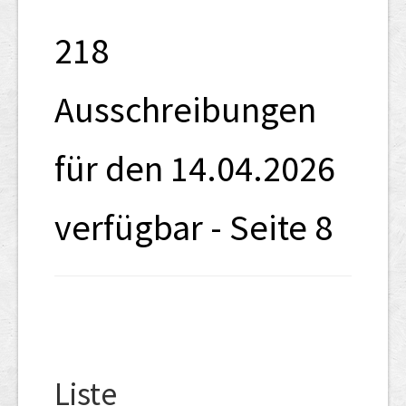
SHAB
218
Neugründungen
Ausschreibungen
Ausschreibungen
UID-Register
für den 14.04.2026
Marken-Register
Links
verfügbar - Seite 8
Liste