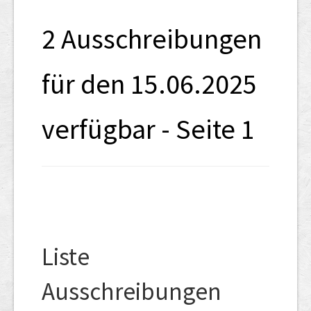
SHAB
2 Ausschreibungen
Neugründungen
Ausschreibungen
für den 15.06.2025
UID-Register
verfügbar - Seite 1
Marken-Register
Links
Liste
Ausschreibungen