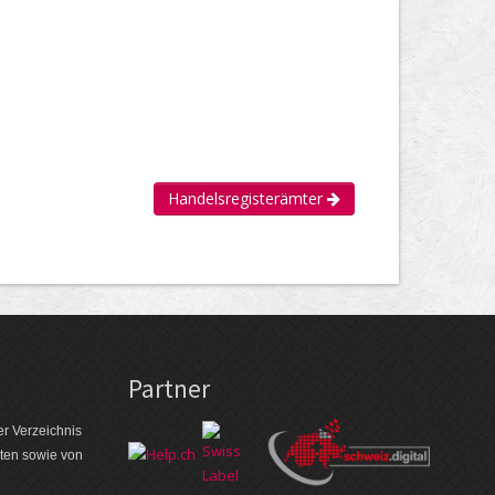
Handelsregisterämter
Partner
r Verzeichnis
aten sowie von