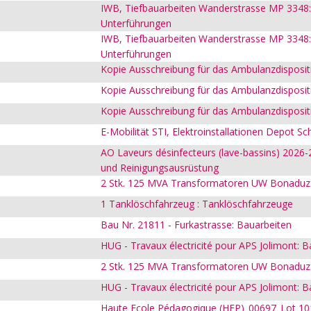
IWB, Tiefbauarbeiten Wanderstrasse MP 3348: 
Unterführungen
IWB, Tiefbauarbeiten Wanderstrasse MP 3348: 
Unterführungen
Kopie Ausschreibung für das Ambulanzdispositi
Kopie Ausschreibung für das Ambulanzdispositi
Kopie Ausschreibung für das Ambulanzdispositi
E-Mobilität STI, Elektroinstallationen Depot Sc
AO Laveurs désinfecteurs (lave-bassins) 2026-2
und Reinigungsausrüstung
2 Stk. 125 MVA Transformatoren UW Bonaduz
1 Tanklöschfahrzeug : Tanklöschfahrzeuge
Bau Nr. 21811 - Furkastrasse: Bauarbeiten
HUG - Travaux électricité pour APS Jolimont: B
2 Stk. 125 MVA Transformatoren UW Bonaduz
HUG - Travaux électricité pour APS Jolimont: B
Haute Ecole Pédagogique (HEP)_00697_Lot 101