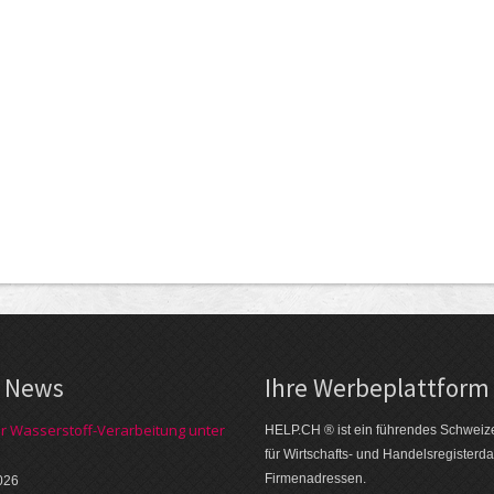
e News
Ihre Werbe­plattform
ür Wasserstoff-Verarbeitung unter
HELP.CH ® ist ein führendes Schweize
für Wirtschafts- und Handelsregisterd
Firmen­adressen.
026