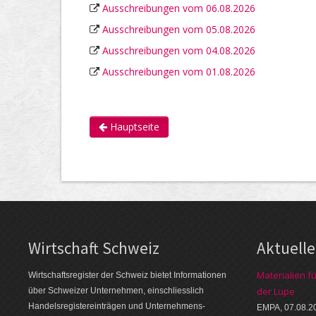
Ausschreibungen vom 06.08.2026
Ausschreibungen vom 05.08.2026
Ausschreibungen vom 04.08.2026
Ausschreibungen vom 01.08.2026
Hauptseite
Wirtschaft Schweiz
Aktuell
Materialien f
Wirtschaftsregister der Schweiz bietet Informationen
der Lupe
über Schweizer Unternehmen, einschliesslich
Handelsregistereinträgen und Unternehmens-
EMPA, 07.08.2