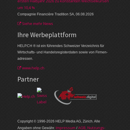
ersten Halbjahr 2026 zu konstanten Wechselkursen
um 10,4 %
Compagnie Financière Tradition SA, 06.08.2026
Siehe mehr News
Ihre Werbe­plattform
HELP.CH ® ist ein führendes Schweizer Verzeichnis für
Wirtschafts- und Handelsregisterdaten sowie von Firmen­
adressen.
www.help.ch
Partner
Copyright © 1996-2026 HELP Media AG, Zürich. Alle
Im­pres­sum
AGB, Nut­zungs­
Angaben ohne Gewähr.
/