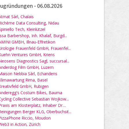
ugründungen -
06.08.2026
Atmat Sàrl, Chalais
Richème Data Consulting, Nidau
Spiniello Tech, Kleinlützel
Issa Barbershop, Inh. Khalaf, Burgd...
AMINI GMBH, Illnau-Effretikon
Urologie Frauenfeld GmbH, Frauenfel...
Kuehn Ventures GmbH, Kriens
Neosens Diagnostics Sagl, succursal...
Anderdog Film GmbH, Luzern
Maison Nebbia Sàrl, Echandens
Klimawartung Rima, Basel
Kreativfeld GmbH, Rubigen
Anderegg's Costum Bikes, Bauma
Cycling Collective Sebastian Wojkow...
Praxis am Klosterplatz, Inhaber Dr....
Reinigungen Berger KLG, Oberbuchsit...
PizzaPhone Riccio, Moudon
Web3 in Action, Zürich