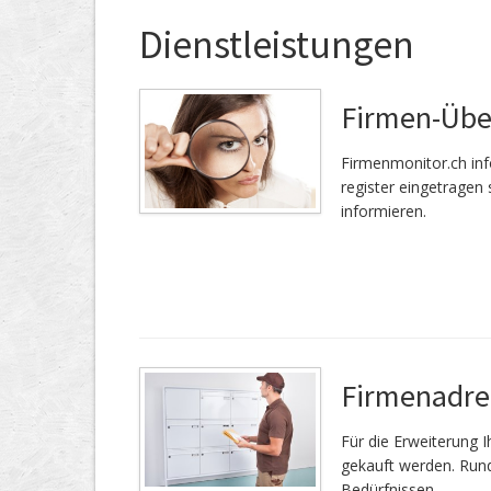
Dienstleistungen
Firmen-Üb
Firmenmonitor.ch inf
register eingetragen 
informieren.
Firmenadre
Für die Er­wei­te­rung
gekauft werden. Rund
Bedürfnissen.