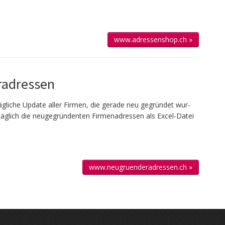
www.adressenshop.ch »
adressen
g­liche Up­date aller Firmen, die gerade neu ge­gründet wur­
täglich die neu­gegründenten Firmen­adressen als Excel-Datei
www.neugruenderadressen.ch »