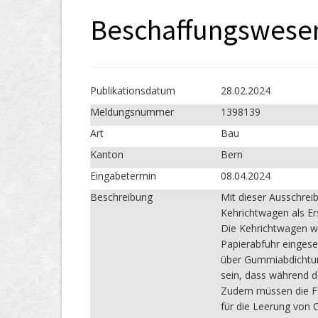
Beschaffungswese
Publikations­datum
28.02.2024
Meldungs­nummer
1398139
Art
Bau
Kanton
Bern
Eingabetermin
08.04.2024
Beschreibung
Mit dieser Ausschreibu
Kehrichtwagen als Er
Die Kehrichtwagen we
Papierabfuhr eingese
über Gummiabdichtun
sein, dass während d
Zudem müssen die Fa
für die Leerung von 