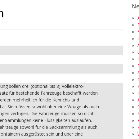
Ne
n
»
»
»
»
»
»
»
»
»
»
»
ng sollen drei (optional bis 8) Vollelektro-
»
satz für bestehende Fahrzeuge beschafft werden.
»
rden mehrheitlich für die Kehricht- und
»
tzt. Sie müssen sowohl über eine Waage als auch
»
gen verfügen. Die Fahrzeuge müssen so dicht
»
er Sammlungen keine Flüssigkeiten auslaufen.
»
hrzeuge sowohl für die Sacksammlung als auch
»
Containern ausgerüstet sein und über eine