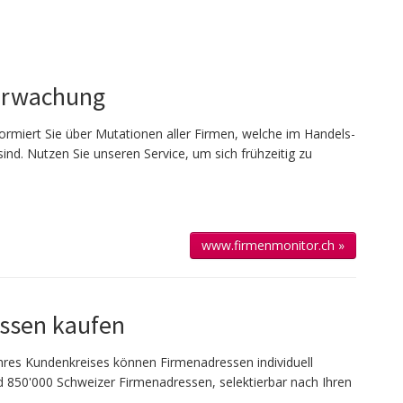
erwachung
ormiert Sie über Mutationen aller Firmen, welche im Handels­
sind. Nutzen Sie unseren Service, um sich frühzeitig zu
www.firmenmonitor.ch »
ssen kaufen
 Ihres Kun­den­kreises kön­nen Firmen­adressen individuell
 850'000 Schweizer Firmen­adressen, selek­tierbar nach Ihren