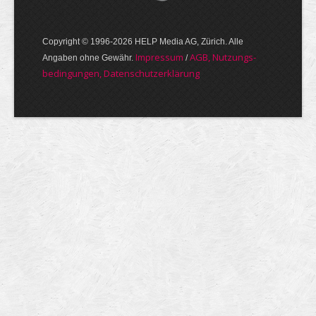
Copyright © 1996-2026 HELP Media AG, Zürich. Alle
Im­pres­sum
AGB, Nut­zungs­
Angaben ohne Gewähr.
/
bedin­gungen, Daten­schutz­er­klärung