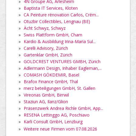
»
4N Groupe AG, Arlesheim
»
Baptista IT Services, Kloten
»
CA Peinture rénovation Carlos, Crém...
»
Otuzbir Collectibles, Lengnau (BE)
»
Ächt Schwyz, Schwyz
»
Swiss Plattform GmbH, Cham
»
Kardio & Ausbildung Irina-Maria Sul...
»
Carelli Advisory, Zürich
»
Gartenklar GmbH, Zürich
»
GOLDCREST VENTURES GMBH, Zürich
»
Adlermann Design, Inhaber Eagleman,...
»
COMASH GÖKDEMIR, Basel
»
Brafox Finance GmbH, Thal
»
merz beteiligungen GmbH, St. Gallen
»
Vireonas GmbH, Birrwil
»
Staziun AG, Ilanz/Glion
»
Präsenzwerk Andrea Richle GmbH, App...
»
RESENA Lettinggo AG, Poschiavo
»
Karli Consult GmbH, Lenzburg
»
Weitere neue Firmen vom 07.08.2026