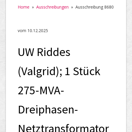
Home
Home
»
Ausschreibungen
»
Ausschreibung 8680
SHAB
Neugründungen
vom 10.12.2025
Ausschreibungen
UW Riddes
UID-Register
Marken-Register
(Valgrid); 1 Stück
Links
275-MVA-
Dreiphasen-
Netztransformator