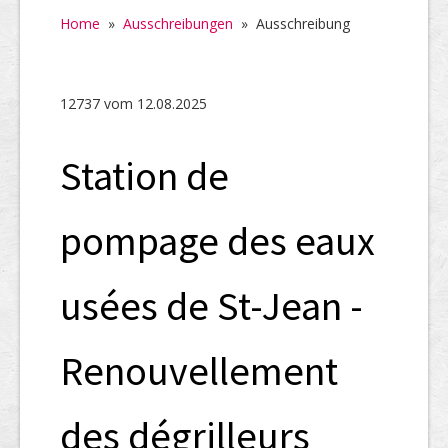
Home
Home
»
Ausschreibungen
»
Ausschreibung
SHAB
Neugründungen
12737 vom 12.08.2025
Ausschreibungen
Station de
UID-Register
Marken-Register
pompage des eaux
Links
usées de St-Jean -
Renouvellement
des dégrilleurs