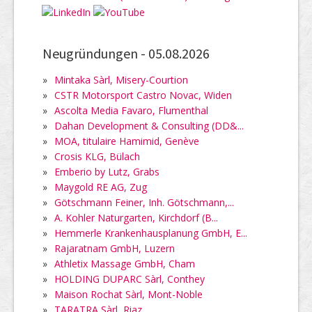
Neugründungen -
05.08.2026
»
Mintaka Sàrl, Misery-Courtion
»
CSTR Motorsport Castro Novac, Widen
»
Ascolta Media Favaro, Flumenthal
»
Dahan Development & Consulting (DD&...
»
MOA, titulaire Hamimid, Genève
»
Crosis KLG, Bülach
»
Emberio by Lutz, Grabs
»
Maygold RE AG, Zug
»
Götschmann Feiner, Inh. Götschmann,...
»
A. Kohler Naturgarten, Kirchdorf (B...
»
Hemmerle Krankenhausplanung GmbH, E...
»
Rajaratnam GmbH, Luzern
»
Athletix Massage GmbH, Cham
»
HOLDING DUPARC Sàrl, Conthey
»
Maison Rochat Sàrl, Mont-Noble
»
TARATRA Sàrl, Riaz