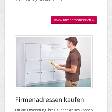
www.firmenmonitor.ch »
Firmenadressen kaufen
Für die Er­wei­te­rung Ihres Kun­den­kreises kön­nen