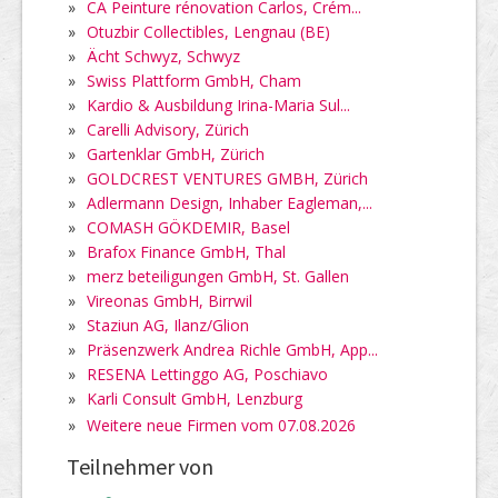
»
CA Peinture rénovation Carlos, Crém...
»
Otuzbir Collectibles, Lengnau (BE)
»
Ächt Schwyz, Schwyz
»
Swiss Plattform GmbH, Cham
»
Kardio & Ausbildung Irina-Maria Sul...
»
Carelli Advisory, Zürich
»
Gartenklar GmbH, Zürich
»
GOLDCREST VENTURES GMBH, Zürich
»
Adlermann Design, Inhaber Eagleman,...
»
COMASH GÖKDEMIR, Basel
»
Brafox Finance GmbH, Thal
»
merz beteiligungen GmbH, St. Gallen
»
Vireonas GmbH, Birrwil
»
Staziun AG, Ilanz/Glion
»
Präsenzwerk Andrea Richle GmbH, App...
»
RESENA Lettinggo AG, Poschiavo
»
Karli Consult GmbH, Lenzburg
»
Weitere neue Firmen vom 07.08.2026
Teilnehmer von