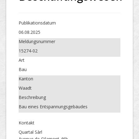
Publikations­datum
06.08.2025
Meldungs­nummer
15274-02
Art
Bau
Kanton
Waadt
Beschreibung
Bau eines Entspannungsgebäudes
Kontakt
Quartal Sàrl
Avenue de Gilamont 46b