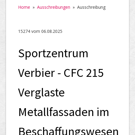
Home
Home
»
Ausschreibungen
»
Ausschreibung
SHAB
Neugründungen
15274 vom 06.08.2025
Ausschreibungen
Sportzentrum
UID-Register
Marken-Register
Verbier - CFC 215
Links
Verglaste
Metallfassaden im
Beschaffungswesen