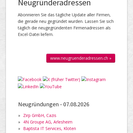
Neugründeradressen
Abonnieren Sie das täg­liche Up­date aller Firmen,
die gerade neu ge­gründet wur­den. Lassen Sie sich
täglich die neu­gegründenten Firmen­adressen als
Excel-Datei liefern.
www.neugruenderadressen.ch »
Neugründungen -
07.08.2026
»
Zirp GmbH, Cazis
»
4N Groupe AG, Arlesheim
»
Baptista IT Services, Kloten