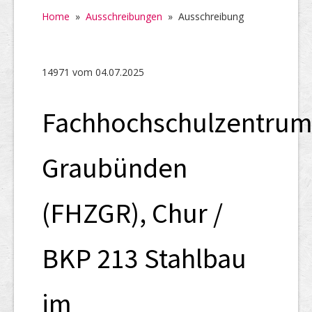
Home
Home
»
Ausschreibungen
»
Ausschreibung
SHAB
Neugründungen
14971 vom 04.07.2025
Ausschreibungen
Fachhochschulzentru
UID-Register
Marken-Register
Graubünden
Links
(FHZGR), Chur /
BKP 213 Stahlbau
im