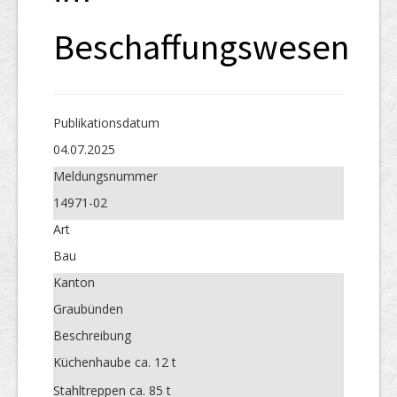
Beschaffungswesen
Publikations­datum
04.07.2025
Meldungs­nummer
14971-02
Art
Bau
Kanton
Graubünden
Beschreibung
Küchenhaube ca. 12 t
Stahltreppen ca. 85 t