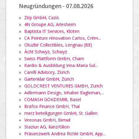
Neugründungen -
07.08.2026
»
Zirp GmbH, Cazis
»
4N Groupe AG, Arlesheim
»
Baptista IT Services, Kloten
»
CA Peinture rénovation Carlos, Crém...
»
Otuzbir Collectibles, Lengnau (BE)
»
Ächt Schwyz, Schwyz
»
Swiss Plattform GmbH, Cham
»
Kardio & Ausbildung Irina-Maria Sul...
»
Carelli Advisory, Zürich
»
Gartenklar GmbH, Zürich
»
GOLDCREST VENTURES GMBH, Zürich
»
Adlermann Design, Inhaber Eagleman,...
»
COMASH GÖKDEMIR, Basel
»
Brafox Finance GmbH, Thal
»
merz beteiligungen GmbH, St. Gallen
»
Vireonas GmbH, Birrwil
»
Staziun AG, Ilanz/Glion
»
Präsenzwerk Andrea Richle GmbH, App...